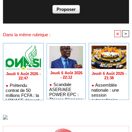
<
>
Dans la même rubrique :
Jeudi 6 Août 2026
Jeudi 6 Août 2026 -
Jeudi 6 Août 2026 -
- 22:12
21:38
22:47
Scandale
Assemblée
Prétendu
ASER/AEE
nationale : une
contrat de 50
POWER EPC :
session
millions FCFA : la
Thierno Alassane
extraordinaire
LONASE dément
Sall accuse les
convoquée sur
tout lien avec «
députés de
les exonérations
Fénial Digital » et
Pastef de «
fiscales et les
menace de
duplicité »
licences de pêche
poursuites