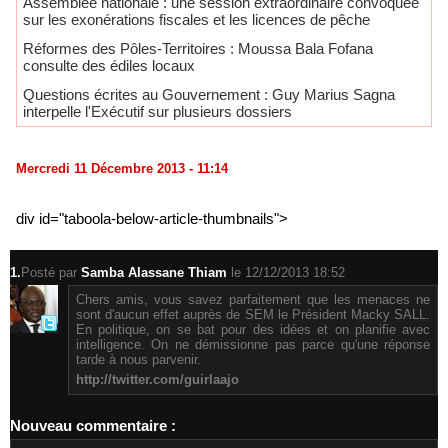
Assemblée nationale : une session extraordinaire convoquée
sur les exonérations fiscales et les licences de pêche
Réformes des Pôles-Territoires : Moussa Bala Fofana
consulte des édiles locaux
Questions écrites au Gouvernement : Guy Marius Sagna
interpelle l'Exécutif sur plusieurs dossiers
Mercredi 11 Décembre 2013 - 11:14
div id="taboola-below-article-thumbnails">
1.
Posté par
Samba Alassane Thiam
le 12/12/2013 18:52
Chers amis, vous savez parfaitement que les menaces ne
sont d'aucun effet auprès de SEM le Président Macky SALL.
En politique, on se bat pour des idées et on planifie avec
intelligence. On ne démissionne pas parce qu'une réponse
tarde à nous parvenir.
http://twitter.com/guirlaajo
Nouveau commentaire :