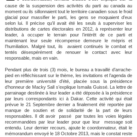
cause de la suspension des activités du parti au canada au
moment ou ils sillonnaient tout le territoire canadien sous le froid
glacial pour massifier le parti, les gens se moquaient d’eux
selon lui. Il précise qu’il avait été les seuls à superviser les
distributions de cartes électorales en 2012, à représenter leur
leader, à occuper le terrain pour l'intérêt de ce parti et
maintenant leur seule récompense demeure le mépris et
l’humiliation. Malgré tout, ils avaient continués le combat et
tentés désespérément de renouer le contact avec leur
responsable, mais en vain.
Pendant plus de trois (3) mois, le bureau a travaillé d’arrache-
pied en réfléchissant sur le thème, les invitations et l’agenda de
leur première université d’été, placée sous la présidence
d’honneur de Macky Sall s’explique Ismaila Guissé. La lettre de
parrainage destinée à leur leader a été déposée à la présidence
par leurs correspondants ici à Dakar. Cette activité qui était
prévue le 21 Septembre dernier a finalement été reportée par
manque de soutien et de solidarité de la part de leurs
responsables. Il dit avoir passé par toutes les voies légales
recommandées par leur leader pour que leur message soit
entendu. Leur dernier recours, ajoute le coordonnateur, était le
mémorandum envoyé le 18 Octobre 2013, mais le constat reste