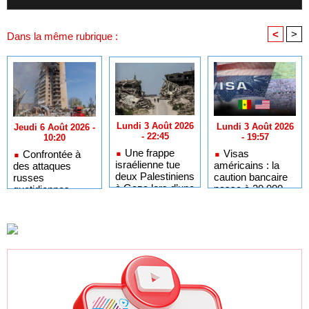
<
>
Dans la même rubrique :
Lundi 3 Août 2026
Lundi 3 Août 2026
Jeudi 6 Août 2026 -
- 22:45
- 19:57
10:20
Une frappe
Visas
Confrontée à
israélienne tue
américains : la
des attaques
deux Palestiniens
caution bancaire
russes
à Gaza lors d’une
passe à 20 000
quotidiennes,
nouvelle violation
dollars pour 30
l'Ukraine ordonne
du cessez-le-feu
pays africains
des évacuations à
dont le Sénégal
Kramatorsk