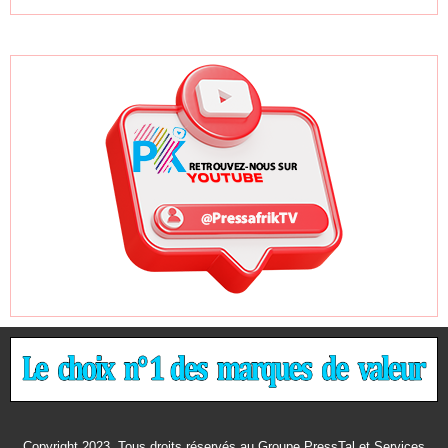
Copyright 2023. Tous droits réservés au Groupe PressTal et Services