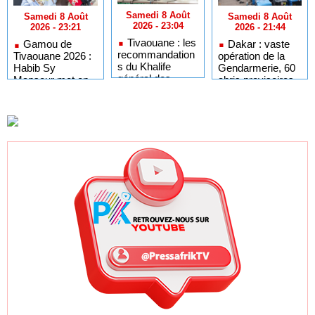
Samedi 8 Août
Samedi 8 Août
Samedi 8 Août
2026 - 23:04
2026 - 21:44
2026 - 23:21
Tivaouane : les
Dakar : vaste
Gamou de
recommandation
opération de la
Tivaouane 2026 :
s du Khalife
Gendarmerie, 60
Habib Sy
général des
abris provisoires
Mansour met en
Tidianes pour le
démantelés et 27
garde les
Gamou 2026
personnes
influenceurs
interpellées
contre le « folklore
»