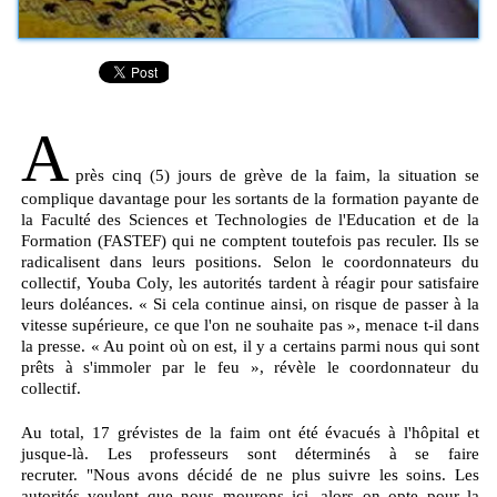
A
près cinq (5) jours de grève de la faim, la situation se
complique davantage pour les sortants de la formation payante de
la Faculté des Sciences et Technologies de l'Education et de la
Formation (
FASTEF) qui ne comptent toutefois pas reculer
.
Ils se
radicalisent dans leurs positions.
Selon le coordonnateurs du
collectif,
Youba
Coly
, les autorités tardent à réagir pour satisfaire
leurs doléances.
« Si cela continue ainsi, on risque de passer à la
vitesse supérieure,
ce que l'on ne souhaite pas », menace t-il dans
la presse.
« Au point où on est, il y a certains parmi nous qui sont
prêts à s'immoler par le feu »,
révèle
le coordonnateur du
collectif.
Au total, 17 grévistes de la faim ont été évacués à l'hôpital et
jusque-là.
Les professeurs sont déterminés à se faire
recruter.
"Nous avons décidé de ne plus suivre les soins.
Les
autorités veulent que nous
mourons
ici, alors on opte pour la