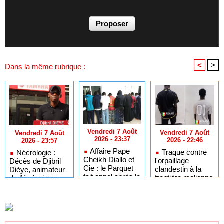
<
>
Dans la même rubrique :
Vendredi 7 Août
Vendredi 7 Août
Vendredi 7 Août
2026 - 23:37
2026 - 22:46
2026 - 23:57
Affaire Pape
Traque contre
Nécrologie :
Cheikh Diallo et
l'orpaillage
Décès de Djibril
Cie : le Parquet
clandestin à la
Dièye, animateur
fait appel après le
frontière malienne
de l’émission «
non-lieu accordé
: 97 personnes
Auto Mag » sur la
à 28 inculpés
interpellées à
TFM
Fadougou