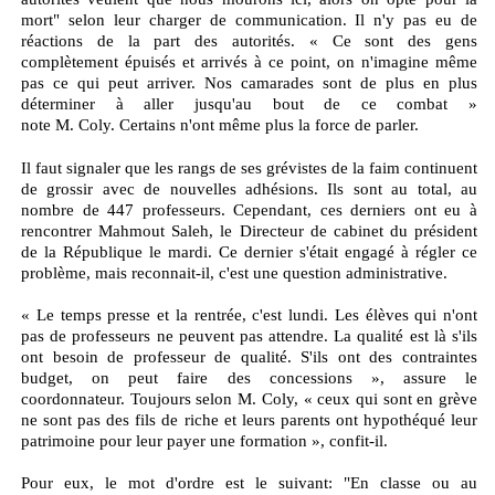
mort" selon leur charger de communication.
Il n'y pas eu de
réactions de la part des autorités.
« Ce sont des gens
complètement épuisés et arrivés à ce point, on n'imagine même
pas ce qui peut arriver.
Nos camarades sont de plus en plus
déterminer à aller jusqu'au bout de ce combat »
note
M
.
Coly
.
Certains n'ont même plus la force de parler.
Il faut signaler que les rangs de ses grévistes de la faim continuent
de grossir avec de nouvelles adhésions.
Ils sont au total, au
nombre de 447 professeurs.
Cependant, ces derniers ont eu à
rencontrer
Mahmout
Saleh
, le Directeur de cabinet du président
de la République le mardi.
Ce dernier s'était engagé à régler ce
problème, mais reconnait-il, c'est une question administrative.
« Le temps presse et la rentrée, c'est lundi.
Les élèves qui n'ont
pas de professeurs ne peuvent pas attendre.
La qualité est là s'ils
ont besoin de professeur de qualité.
S'ils ont des contraintes
budget, on peut faire des concessions », assure le
coordonnateur.
Toujours selon
M
.
Coly
, « ceux qui sont en grève
ne sont pas des fils de riche et leurs parents ont hypothéqué leur
patrimoine pour leur payer une formation », confit-il.
Pour eux, le mot d'ordre est le suivant: "En classe ou au