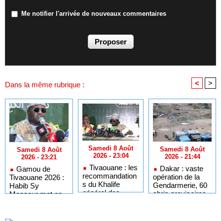
Me notifier l'arrivée de nouveaux commentaires
<
>
Dans la même rubrique :
Samedi 8 Août
Samedi 8 Août
Samedi 8 Août
2026 - 23:04
2026 - 21:44
2026 - 23:21
Tivaouane : les
Dakar : vaste
Gamou de
recommandation
opération de la
Tivaouane 2026 :
s du Khalife
Gendarmerie, 60
Habib Sy
général des
abris provisoires
Mansour met en
Tidianes pour le
démantelés et 27
garde les
Gamou 2026
personnes
influenceurs
interpellées
contre le « folklore