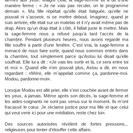
manière ferme : « Je ne vais pas reculer, on te programme
demain ». Ma fille répétait qu'elle était fatiguée, qu'elle ne
pouvait ni s'asseoir, ni se mettre debout. Imaginez, quand je
suis arrivée, elle était sur un matelas et il n'y avait même pas de
drap. Alors qu'un drap était à côté, il fallait juste le mettre. Mais
la sage-femme nous a refusé jusqu'à tard l'accès de la
chambre. Pendant plusieurs heures, nous avons regardé ma
fille souffrir à partir d'une fenêtre. C'est vrai, la sage-femme a
menacé de nous faire sortir, quand nous sommes entrés dans
la chambre, tout simplement parce qu'Astou lui disait qu'elle
souffrait. Elle lui a dit : «Je vais les sortir et là, ce sera entre toi
et moi ». Quand elle n'en pouvait plus, Astou a dit, en nous
regardant : «Mère, elle m'appelait comme ça, pardonne-moi.
Modou, pardonne-moi».
Lorsque Modou est allé prier, elle s'est couchée avant de fermer
les yeux, à jamais. Même après son décès, la sage-femme et
les aides-soignants ne sont pas venus sur le moment. Ils m'ont
fracassé le cœur. Je réclame justice pour ma fille et que celui
qui veut venir ici pour une médiation, reste chez lui».
Des sources autorisées révèlent de fortes pressions...
religieuses pour tenter d'étouffer cette affaire.