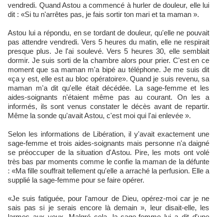
vendredi. Quand Astou a commencé à hurler de douleur, elle lui
dit : «Si tu n'arrêtes pas, je fais sortir ton mari et ta maman ».
Astou lui a répondu, en se tordant de douleur, qu'elle ne pouvait
pas attendre vendredi. Vers 5 heures du matin, elle ne respirait
presque plus. Je l'ai soulevé. Vers 5 heures 30, elle semblait
dormir. Je suis sorti de la chambre alors pour prier. C'est en ce
moment que sa maman m'a bipé au téléphone. Je me suis dit
«ça y est, elle est au bloc opératoire». Quand je suis revenu, sa
maman m'a dit qu'elle était décédée. La sage-femme et les
aides-soignants n'étaient même pas au courant. On les a
informés, ils sont venus constater le décès avant de repartir.
Même la sonde qu'avait Astou, c'est moi qui l'ai enlevée ».
Selon les informations de Libération, il y'avait exactement une
sage-femme et trois aides-soignants mais personne n'a daigné
se préoccuper de la situation d'Astou. Pire, les mots ont volé
très bas par moments comme le confie la maman de la défunte
: «Ma fille souffrait tellement qu'elle a arraché la perfusion. Elle a
supplié la sage-femme pour se faire opérer.
«Je suis fatiguée, pour l'amour de Dieu, opérez-moi car je ne
sais pas si je serais encore là demain », leur disait-elle, les
larmes aux yeux. Malgré cela, la sage-femme lui a dit d'une