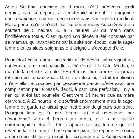
Astou Sokhna, enceinte de 9 mois, s'est présentée jeudi
dernier, avec son époux, à la maternité pour subir en urgence
une césarienne, comme mentionnée dans son dossier médical.
Mais, parce qu'elle n'était pas «programmée» Astou Sokhna a
souffert de 9 heures 30 à 5 heures 30 du matin dans
l'indifférence totale. C'est quand son décès a été constaté par
sa maman, qui avait rejoint par la suite son époux, que la sage-
femme et les aides-soignants ont daigné... s'occuper d'elle.
Pour étouffer ce crime, un certificat de décès, sans signature,
qui évoque une mort naturelle, a été rédigé à la hâte. Modou, le
mari de la défunte raconte : «En 9 mois, ma femme n'a jamais
raté un seul rendez-vous. Dans son dossier, il était mentionné
qu'elle allait accoucher par césarienne parce qu'elle avait une
complication par le passé. Jeudi, à part une perfusion, il n'y a
rien qui a été fait pour elle. C'est vers 14 heures que sa mère
est venue. A 23 heures, elle souffrait énormément mais la sage-
femme de garde ne faisait que mettre son doigt dans son sexe.
Pourquoi faire ça à une femme qui doit accoucher par
césarienne? Vers 4 heures du matin, elle a dit qu'elle
commençait à étouffer. On a appelé la sage-femme qui est
revenue faire la même chose encore avant de repartir. Elle nous
a carrément dit que celui qui doit «programmer » Astou viendra