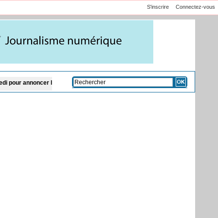
S'inscrire
Connectez-vous
les activités du Gamou 2026
Sénégal: le nouveau festival de fautes langagière