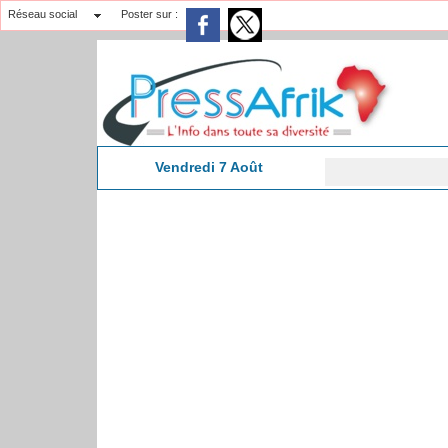
Réseau social
Poster sur :
Vendredi 7 Août
​Tivao
15:06