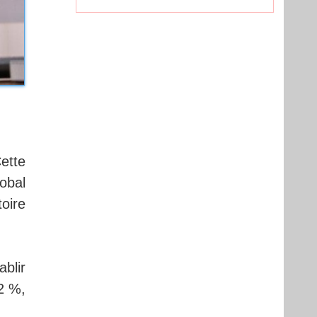
ette
obal
oire
blir
,2 %,