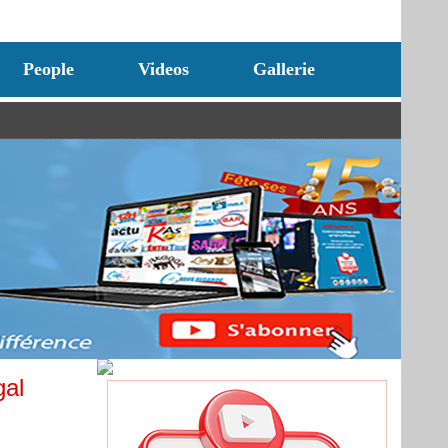
People
Videos
Gallerie
gal