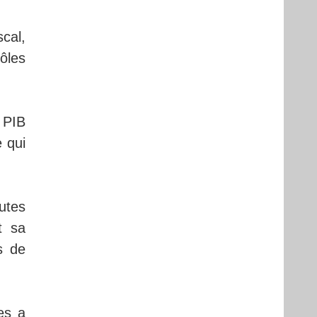
cal,
ôles
 PIB
 qui
utes
t sa
s de
es a