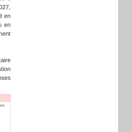
027,
é en
% en
ment
aire
stion
nses
ers