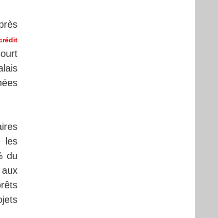
près
rédit
ourt
lais
nées
ires
 les
% du
 aux
rêts
jets