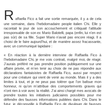
R
affaella Fico a fait une sortie remarquée, il y a de cela
une semaine, dans l'hebdomadaire people italien Chi. Elle y
racontait le jour de son accouchement et critiquait l'attitude
irresponsable de son ex Mario Balotelli, papa (enfin, lui n'en est
pas sûr) de sa fille. Super Mario n'avait pas encore réagi. Il a
choisi de le faire aujourd'hui, et de manière assez fracassante,
avec un communiqué lapidaire :
« En réaction à la dernière interview de Raffaella Fico à
l'hebdomadaire Chi, je me vois contrait, malgré moi, de réagir.
J'aurais préféré ne pas prendre position publiquement sur une
affaire privée, et m'en tenir au choix de ne pas répondre aux
déclarations fantaisistes de Raffaella Fico, aussi par respect
pour une créature qui vient de venir au monde. Mais il y a des
limites à tout, et je ne peux pas tolérer que l'on bafoue mon
honneur, ni qu'on m'attribue des comportements graves qui
n'ont rien à voir avec la réalité. J'ai ainsi chargé mes avocats de
prendre toutes les initiatives judiciaires possibles pour me
défendre des fausses informations publiées dans Chi. Dans le
futur, je déconseille à Raffaella Fico de divulguer de fausses