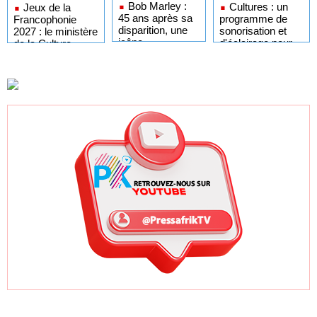
Bob Marley :
Cultures : un
Jeux de la
45 ans après sa
programme de
Francophonie
disparition, une
sonorisation et
2027 : le ministère
icône
d'éclairage pour
de la Culture
intemporelle du
les centres
publie la liste des
reggae et de la
culturels
artistes
résistance
présélectionnés
pour Erevan