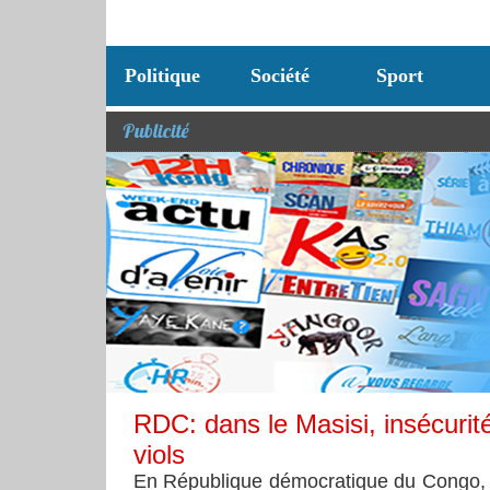
Politique
Société
Sport
Publicité
RDC: dans le Masisi, insécurit
viols
​En République démocratique du Congo, o