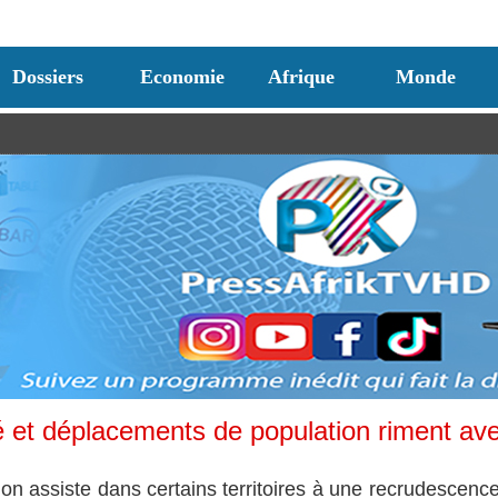
Dossiers
Economie
Afrique
Monde
é et déplacements de population riment av
n assiste dans certains territoires à une recrudescenc