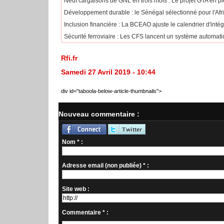
Neuf cargaisons de GNL en trois mois : Le projet GTA en pl
Développement durable : le Sénégal sélectionné pour l'Af
​Inclusion financière : La BCEAO ajuste le calendrier d'int
Sécurité ferroviaire : Les CFS lancent un système automatiq
Rfi.fr
Samedi 27 Avril 2019 - 10:44
div id="taboola-below-article-thumbnails">
Nouveau commentaire :
Nom * :
Adresse email (non publiée) * :
Site web :
Commentaire * :