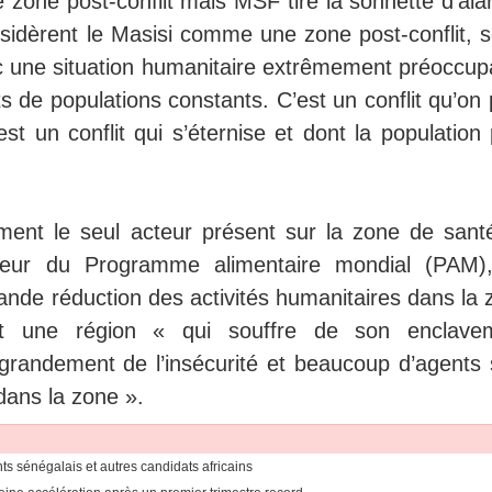
une zone post-conflit mais MSF tire la sonnette d'al
idèrent le Masisi comme une zone post-conflit, s
c une situation humanitaire extrêmement préoccup
 de populations constants. C’est un conflit qu’on 
est un conflit qui s’éternise et dont la population 
ment le seul acteur présent sur la zone de sant
ffeur du Programme alimentaire mondial (PAM)
nde réduction des activités humanitaires dans la 
est une région « qui souffre de son enclave
 grandement de l’insécurité et beaucoup d’agents 
dans la zone ».
ants sénégalais et autres candidats africains