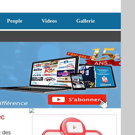
People
Videos
Gallerie
ec
e des