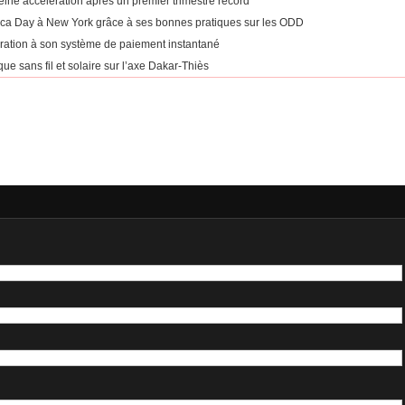
eine accélération après un premier trimestre record
rica Day à New York grâce à ses bonnes pratiques sur les ODD
égration à son système de paiement instantané
ue sans fil et solaire sur l’axe Dakar-Thiès