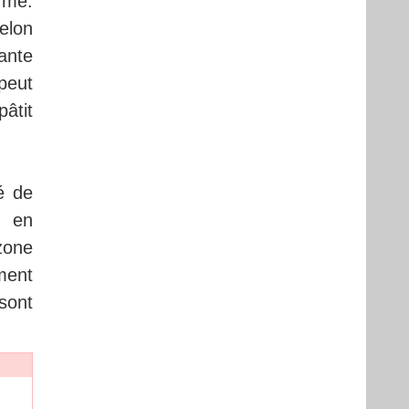
arme.
elon
ante
peut
pâtit
é de
, en
zone
ment
sont