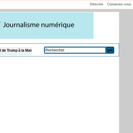
S'inscrire
Connectez-vous
Maison-Blanche
🔴​ DIRECT - Futur sélectionneur : "Jotaay Sport" dissèque Patr