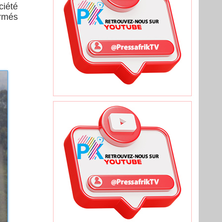
ciété
armés