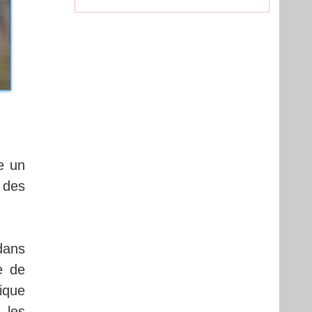
e un
 des
dans
e de
ique
 les