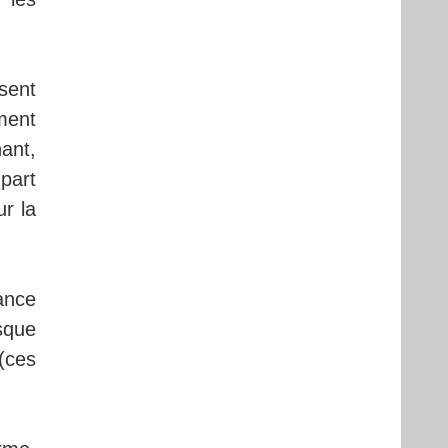
sent
ment
nant,
part
r la
ance
sque
(ces
.