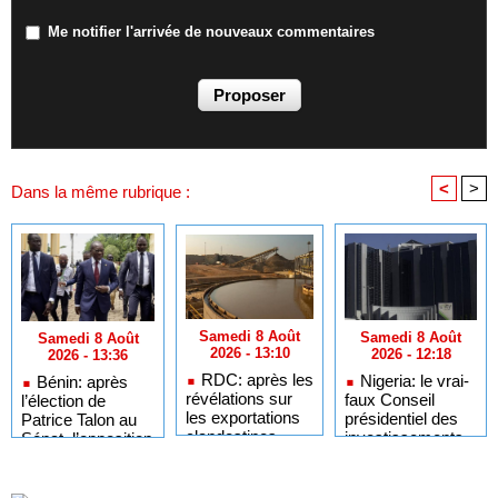
Me notifier l'arrivée de nouveaux commentaires
<
>
Dans la même rubrique :
Samedi 8 Août
Samedi 8 Août
Samedi 8 Août
2026 - 13:10
2026 - 12:18
2026 - 13:36
RDC: après les
Nigeria: le vrai-
Bénin: après
révélations sur
faux Conseil
l’élection de
les exportations
présidentiel des
Patrice Talon au
clandestines
investissements
Sénat, l’opposition
d’uranium,
étrangers a pu
appelle à la
Kinshasa
agir grâce à des
restauration du
annonce une
défaillances et
«pluralisme»