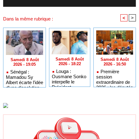
<
>
Dans la même rubrique :
Samedi 8 Août
Samedi 8 Août
Samedi 8 Août
2026 - 18:22
2026 - 16:50
2026 - 19:05
Louga :
Première
Sénégal :
Ousmane Sonko
session
Mamadou Sy
interpelle le
extraordinaire de
Albert écarte l’idée
Président
2026 : les députés
d’une dissolution
Diomaye sur
convoqués en
de l’Assemblée
l'organisation des
séance plénière
nationale
élections locales
ce lundi 10 août