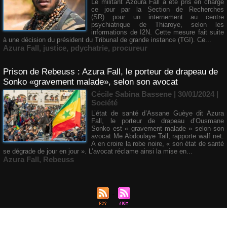
Le militant Azoura Fall a été pris en charge
ce jour par la Section de Recherches
(SR) pour un internement au centre
psychiatrique de Thiaroye, selon les
informations de I2N. Cette mesure fait suite
à une décision du président du Tribunal de grande instance (TGI). Ce...
Azura Fall
,
justice
,
pdychatrie
,
procureur
Prison de Rebeuss : Azura Fall, le porteur de drapeau de
Sonko «gravement malade», selon son avocat
Cécile Sabina Bassene
| 30/01/2024
|
Société
L’état de santé d’Assane Guèye dit Azura
Fall, le porteur de drapeau d’Ousmane
Sonko est « gravement malade » selon son
avocat Me Abdoulaye Tall, rapporte walf net.
A en croire la robe noire, « son état de santé
se dégrade de jour en jour ». L’avocat réclame ainsi la mise en...
Azura Fall
,
Rebeuss