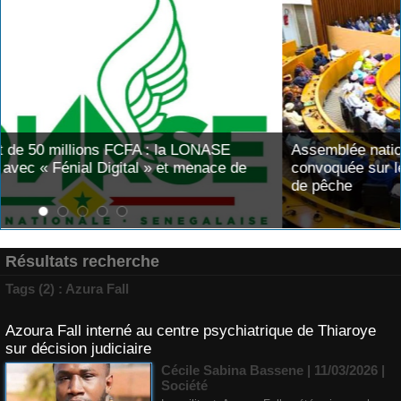
ASE
Assemblée nationale : une session extraordinair
ce de
convoquée sur les exonérations fiscales et les l
de pêche
Résultats recherche
Tags (2) : Azura Fall
Azoura Fall interné au centre psychiatrique de Thiaroye
sur décision judiciaire
Cécile Sabina Bassene
| 11/03/2026
|
Société