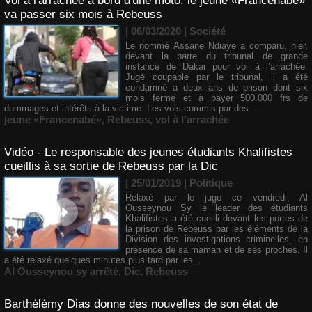
Vol à l'arrachée à bord d'une moto: le jeune «Francenabé»
va passer six mois à Rebeuss
| 06/03/2020
|
Société
​Le nommé Assane Ndiaye a comparu, hier,
devant la barre du tribunal de grande
instance de Dakar pour vol à l’arrachée.
Jugé coupable par le tribunal, il a été
condamné à deux ans de prison dont six
mois ferme et à payer 500.000 frs de
dommages et intérêts à la victime. Les vols commis par des...
jeune «Francenabé»
,
Rebeuss
,
vol à l'arrachée
Vidéo - Le responsable des jeunes étudiants Khalifistes
cueillis à sa sortie de Rebeuss par la Dic
| 25/01/2019
|
Politique
Relaxé par le juge ce vendredi, Al
Ousseynou Sy le leader des étudiants
Khalifistes a été cueilli devant les portes de
la prison de Rebeuss par les éléments de la
Division des investigations criminelles, en
présence de sa maman et de ses proches. Il
a été relaxé quelques minutes plus tard par les...
Al Ousseynou sy arrêté
,
Dic
,
Rebeuss
Barthélémy Dias donne des nouvelles de son état de