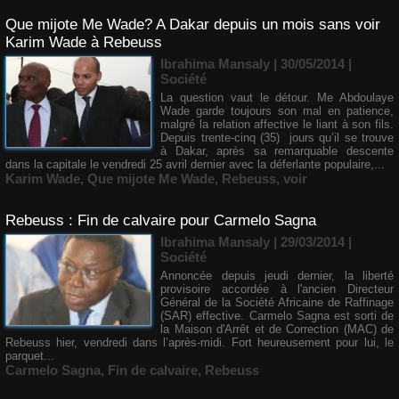
Que mijote Me Wade? A Dakar depuis un mois sans voir
Karim Wade à Rebeuss
Ibrahima Mansaly
| 30/05/2014
|
Société
La question vaut le détour. Me Abdoulaye
Wade garde toujours son mal en patience,
malgré la relation affective le liant à son fils.
Depuis trente-cinq (35) jours qu’il se trouve
à Dakar, après sa remarquable descente
dans la capitale le vendredi 25 avril dernier avec la déferlante populaire,...
Karim Wade
,
Que mijote Me Wade
,
Rebeuss
,
voir
Rebeuss : Fin de calvaire pour Carmelo Sagna
Ibrahima Mansaly
| 29/03/2014
|
Société
Annoncée depuis jeudi dernier, la liberté
provisoire accordée à l'ancien Directeur
Général de la Société Africaine de Raffinage
(SAR) effective. Carmelo Sagna est sorti de
la Maison d'Arrêt et de Correction (MAC) de
Rebeuss hier, vendredi dans l’après-midi. Fort heureusement pour lui, le
parquet...
Carmelo Sagna
,
Fin de calvaire
,
Rebeuss