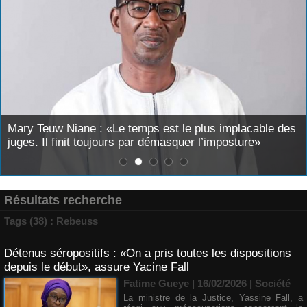
Mary Teuw Niane : «Le temps est le plus implacable des
juges. Il finit toujours par démasquer l’imposture»
Résultats recherche
Tags (38) : Rebeuss
​Détenus séropositifs : «On a pris toutes les dispositions
depuis le début», assure Yacine Fall
Fatime Gueye | 16/02/2026
|
Société
La ministre de la Justice, Yassine Fall, a