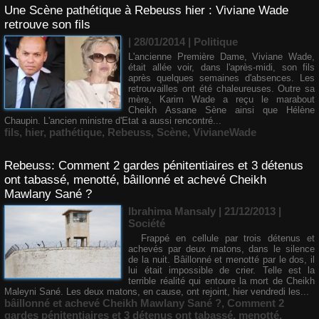
Une Scène pathétique à Rebeuss hier : Viviane Wade
retrouve son fils
| 28/01/2014
|
Politique
L'ancienne Première Dame, Viviane Wade,
était allée voir, dans l'après-midi, son fils
après quelques semaines d'absences. Les
retrouvailles ont été chaleureuses. Outre sa
mère, Karim Wade a reçu le marabout
Cheikh Assane Sène ainsi que Hélène
Chaupin. L'ancien ministre d'Etat a aussi rencontré...
fils
,
hier
,
pathétique
,
Rebeuss
,
Scène
,
VivianeWade
Rebeuss: Comment 2 gardes pénitentiaires et 3 détenus
ont tabassé, menotté, bâillonné et achevé Cheikh
Mawlany Sané ?
Ibrahima Mansaly | 21/12/2013
|
Société
Frappé en cellule par trois détenus et
achevés par deux matons, dans le silence
de la nuit. Bâillonné et menotté par le dos, il
lui était impossible de crier. Telle est la
terrible réalité qui entoure la mort de Cheikh
Maleyni Sané. Les deux matons, en cause, ont rejoint, hier vendredi les...
bâillonné et achevé Cheikh Mawlany Sané ?
,
Comment 2
gardes pénitentiaires et 3 détenus ont tabassé
,
menotté
,