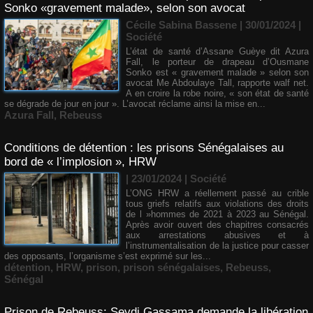
Sonko «gravement malade», selon son avocat
Cécile Sabina Bassene
| 30/01/2024
|
Société
L’état de santé d’Assane Guèye dit Azura
Fall, le porteur de drapeau d’Ousmane
Sonko est « gravement malade » selon son
avocat Me Abdoulaye Tall, rapporte walf net.
A en croire la robe noire, « son état de santé
se dégrade de jour en jour ». L’avocat réclame ainsi la mise en...
Azura Fall
,
Rebeuss
Conditions de détention : les prisons Sénégalaises au
bord de « l’implosion », HRW
| 23/01/2024
|
Société
L’ONG HRW a réellement passé au crible
tous griefs relatifs aux violations des droits
de l »hommes de 2021 à 2023 au Sénégal.
Après avoir ouvert des chapitres consacrés
aux arrestations abusives et à
l’instrumentalisation de la justice pour casser
des opposants, l’organisme s’est exprimé sur les...
détention
,
HRW
,
prison
,
prison sénégalaises
,
Rebeuss
,
Sénégal
Prison de Rebeuss: Seydi Gassama demande la libération