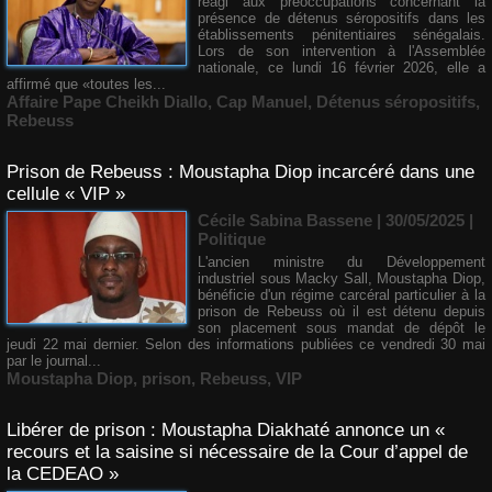
réagi aux préoccupations concernant la
présence de détenus séropositifs dans les
établissements pénitentiaires sénégalais.
Lors de son intervention à l'Assemblée
nationale, ce lundi 16 février 2026, elle a
affirmé que «toutes les...
Affaire Pape Cheikh Diallo
,
Cap Manuel
,
Détenus séropositifs
,
Rebeuss
Prison de Rebeuss : Moustapha Diop incarcéré dans une
cellule « VIP »
Cécile Sabina Bassene
| 30/05/2025
|
Politique
L'ancien ministre du Développement
industriel sous Macky Sall, Moustapha Diop,
bénéficie d'un régime carcéral particulier à la
prison de Rebeuss où il est détenu depuis
son placement sous mandat de dépôt le
jeudi 22 mai dernier. Selon des informations publiées ce vendredi 30 mai
par le journal...
Moustapha Diop
,
prison
,
Rebeuss
,
VIP
Libérer de prison : Moustapha Diakhaté annonce un «
recours et la saisine si nécessaire de la Cour d’appel de
la CEDEAO »