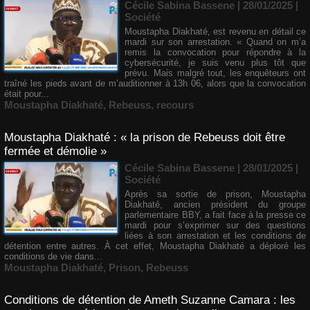
Cécile Sabina Bassene
| 28/01/2025
|
Société
Moustapha Diakhaté, est revenu en détail ce
mardi sur son arrestation. « Quand on m’a
remis la convocation pour répondre à la
cybersécurité, je suis venu plus tôt que
prévu. Mais malgré tout, les enquêteurs ont
traîné les pieds avant de m’auditionner à 13h 06, alors que la convocation
était pour...
Moustapha Diakhaté
,
Rebeuss
,
recours
Moustapha Diakhaté : « la prison de Rebeuss doit être
fermée et démolie »
Cécile Sabina Bassene
| 28/01/2025
|
Société
Après sa sortie de prison, Moustapha
Diakhaté, ancien président du groupe
parlementaire BBY, a fait face à la presse ce
mardi pour s’exprimer sur des questions
liées à son arrestation et les conditions de
détention entre autres. À cet effet, Moustapha Diakhaté a déploré les
conditions de vie dans...
Moustapha Diakhaté
,
Prison
,
Rebeuss
Conditions de détention de Ameth Suzanne Camara : les