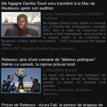
Me Ngagne Demba Touré sera transféré à la Mac de
Reubeuss après son audition
Cécile Sabina Bassene
| 21/02/2024
|
Politique
Me Ngagne Demba Touré, arrêté ce mercredi
par la Division des investigations criminelle
(DIC) dans le cadre de l’exécution d’un
mandat d’arrêt international, sera transféré à
la maison d’arrêt et de correction de
Reubeuss, à Dakar, après son audition. L’APS renseigne que Me Ngagne
Demba...
déféré
,
DIC
,
Ngagne Demba Touré
,
Rebeuss
Rebeuss: plus d'une centaine de "détenus politiques"
libérés ce samedi, la reprise prévue lundi
| 17/02/2024
|
Société
Au moins 143 détenus dits "politques" ont
été libérés de la prison de Rebeuss ce
samedi. La reprise est attendue lundi
prochain.
détenus politiques
,
libération
,
Rebeuss
Prison de Rebeuss : Azura Fall, le porteur de drapeau de