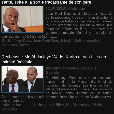
santé, suite à la sortie fracassante de son père
| 21/07/2018
|
Politique
Jean Paul Dias avait alerté sur l’état de
santé préoccupant de son fils en détention à
la prison de Rebeuss hier, dans la matinée,
tout en attestant que son fils a chopé "une
saloperie" à Rebeuss. Et qu'il se trouve être
gravement malade. Mais, il y a eu plus de
peur que de mal. L’édile de Mermoz...
Barthélémy Dias
,
Jean Paul Dias
,
Khalifa Sall
,
nouvelles
,
Rebeuss
,
santé
Reubeuss : Me Abdoulaye Wade, Karim et ses filles en
intimité familiale
Ibrahima Mansaly
| 28/04/2015
|
Société
Me Abdoulaye Wade s’est rendu hier, dans
l’après midi à la Maison d’arrêt et de
correction de Rebeuss. Les filles de Karim
Wade ont été aussi sur place. Une rencontre
en famille, dans l’intimité de Reubeuss.
Cette rencontre fait suite à la demande introduite par Karim Wade pour voir
ses enfants. La...
intimité familiale
,
Karim et ses filles
,
Me Abdoulaye Wade
,
Rebeuss