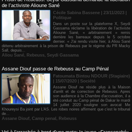
de l’activiste Alioune Sané
Cécile Sabina Bassene
| 23/11/2023
|
Politique
Dans un poste sur la plateforme X, Seydi
Gassama réclame la libération de l’activiste
Alioune Sané, « arbitrairement » remis
derrière les barreaux depuis le 5 octobre
dernier. « J'ai rendu visite hier, à Aliou Sané
détenu arbitrairement à la prison de Rebeuss par le régime du PR Macky
Sall, depuis...
Aliou Sané
,
Rebeuss
,
Seydi Gassama
Assane Diouf passe de Rebeuss au Camp Pénal
Fatoumata Bintou NDOUR (Stagiaire)
| 15/07/2020
|
Société
Assane Diouf ne réside plus à la Maison
d'arrêt et de correction de Rebeuss. Apres
son audience à la Chambre d'accusation, il a
été conduit au Camp pénal de Dakar le mardi
14 juillet 2020 souligne son avocat Me
Khoureysi Ba joint par L'AS. Les robes noires affirment que c'est le tribunal
de...
Assane Diouf
,
Camp penal
,
Rebeuss