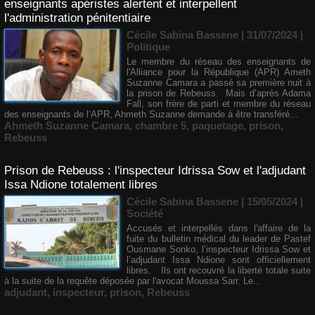
enseignants apéristes alertent et interpellent
l'administration pénitentiaire
Cécile Sabina Bassene
| 31/07/2024
|
Politique
Le membre du réseau des enseignants de
l'Alliance pour la République (APR) Ameth
Suzanne Camara a passé sa première nuit à
la prison de Rebeuss. Mais d’après Adama
Fall, son frère de parti et membre du réseau
des enseignants de l’APR, Ahmeth Suzanne demande à être transféré...
Ahmeth Suzanne Camara
,
chambre 5
,
paquetage
,
prison
,
Rebeuss
Prison de Rebeuss : l'inspecteur Idrissa Sow et l'adjudant
Issa Ndione totalement libres
Cécile Sabina Bassene
| 15/05/2024
|
Société
Accusés et interpellés dans l'affaire de la
fuite du bulletin médical du leader de Pastef
Ousmane Sonko, l’inspecteur Idrissa Sow et
l’adjudant Issa Ndione sont officiellement
libres. Ils ont recouvré la liberté totale suite
à la suite de la requête déposée par l'avocat Moussa Sarr. Le...
adjudant
,
inspecteur
,
prison
,
Rebeuss