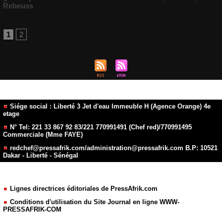
Rebeuss
1
2
Siége social : Liberté 3 Jet d'eau Immeuble H (Agence Orange) 4e
etage
N° Tel: 221 33 867 92 83/221 770991491 (Chef red)/770991495
Commerciale (Mme FAYE)
redchef@pressafrik.com/administration@pressafrik.com B.P: 10521
Dakar - Liberté - Sénégal
Lignes directrices éditoriales de PressAfrik.com
Conditions d'utilisation du Site Journal en ligne WWW-
PRESSAFRIK-COM