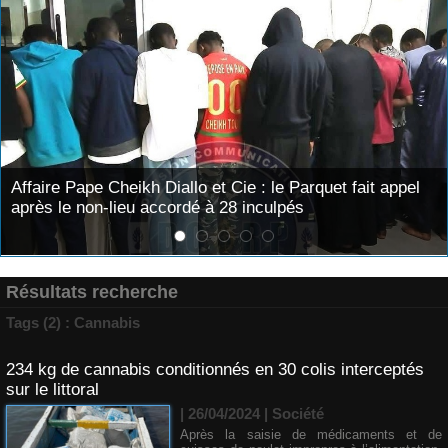
 et Cie : le Parquet fait appel
Justice : Khadim Bâ, dire
é à 28 inculpés
remis en liberté
Résultats recherche
Tags (2) : Cannabis
234 kg de cannabis conditionnés en 30 colis interceptés
sur le littoral
| 26/04/2024
|
Société
Après la saisie de médicaments et de