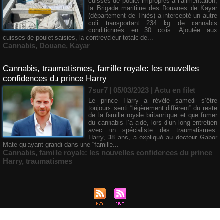
cuisses de poulet impropres à l’alimentation,
la Brigade maritime des Douanes de Kayar
(département de Thiès) a intercepté un autre
coli transportant 234 kg de cannabis
conditionnés en 30 colis. Ajoutée aux
cuisses de poulet saisies, la contrevaleur totale de...
Cannabis
,
Douane
,
Kayar
Cannabis, traumatismes, famille royale: les nouvelles
confidences du prince Harry
7sur7 | 05/03/2023
|
Actu en filet
Le prince Harry a révélé samedi s’être
toujours senti “légèrement différent” du reste
de la famille royale britannique et que fumer
du cannabis l’a aidé, lors d’un long entretien
avec un spécialiste des traumatismes.
Harry, 38 ans, a expliqué au docteur Gabor
Mate qu’ayant grandi dans une “famille...
Cannabis
,
famille royale: les nouvelles confidences du prince
Harry
,
traumatismes