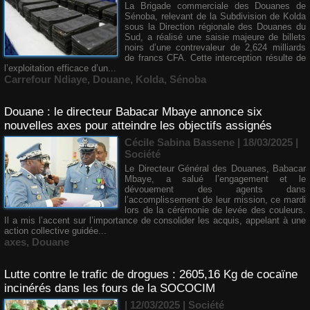
La Brigade commerciale des Douanes de
Sénoba, relevant de la Subdivision de Kolda
sous la Direction régionale des Douanes du
Sud, a réalisé une saisie majeure de billets
noirs d’une contrevaleur de 2,624 milliards
de francs CFA. Cette interception résulte de
l’exploitation efficace d’un...
Carrefour Ndiaye
,
Douane
,
Kolda
,
Sénoba
Douane : le directeur Babacar Mbaye annonce six
nouvelles axes pour atteindre les objectifs assignés
Cécile Sabina Bassene
| 18/03/2025
|
Société
Le Directeur Général des Douanes, Babacar
Mbaye, a salué l’engagement et le
dévouement des agents dans
l’accomplissement de leur mission, ce mardi
lors de la cérémonie de levée des couleurs.
Il a mis l’accent sur l’importance de consolider les acquis, appelant à une
action collective guidée...
axes
,
Douane
Lutte contre le trafic de drogues : 2605,16 Kg de cocaïne
incinérés dans les fours de la SOCOCIM
| 12/03/2025
|
Société