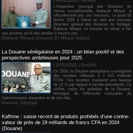
| 06/02/2025
|
Société
L’Inspecteur principal des Douanes de
classe exceptionnelle, Babacar Mbaye, a
officiellement pris ses fonctions, ce jeudi 06
février 2025 à Dakar en tant que nouveau
Directeur général des Douanes du Sénégal.
Babacar Mbaye, un homme du sérail, a fait
ses preuves au fil des années à travers une...
Babacar Mbaye
,
Douane
,
Dr Mbaye Ndiaye
La Douane sénégalaise en 2024 : un bilan positif et des
perspectives ambitieuses pour 2025
| 27/01/2025
|
Société
En 2024, la Douane sénégalaise a enregistré
des recettes s'élevant à 1 613 milliards
FCFA. Ces recettes marquent une hausse
de 13 % par rapport à l'année précédente. Ce
chiffre, selon les autorités de la Douane,
témoigne de l'efficacité croissante de
l'administration douanière et de son rôle...
Douane
,
Sénégal
Kaffrine : saisie record de produits prohibés d’une contre-
valeur de près de 19 milliards de francs CFA en 2024
(Douane)