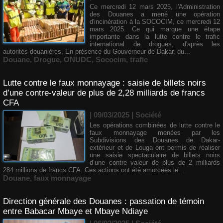
Ce mercredi 12 mars 2025, l'Administration
des Douanes a mené une opération
d'incinération à la SOCOCIM, ce mercredi 12
mars 2025. Ce qui marque une étape
importante dans la lutte contre le trafic
international de drogues, d'après les
autorités douanières. En présence du Gouverneur de Dakar, du...
Douane
,
Drogue
,
ONUDC
,
Sococim
,
trafic
Lutte contre le faux monnayage : saisie de billets noirs
d’une contre-valeur de plus de 2,28 milliards de francs
CFA
| 09/03/2025
|
Société
Les opérations combinées de lutte contre le
faux monnayage menées par les
Subdivisions des Douanes de Dakar-
extérieur et de Louga ont permis de réaliser
une saisie spectaculaire de billets noirs
d’une contre valeur de plus de 2 milliards
284 millions de francs CFA. Ces actions ont été amorcées le...
Douane
,
faux monnayage
Direction générale des Douanes : passation de témoin
entre Babacar Mbaye et Mbaye Ndiaye