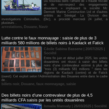
Du nouveau dans l’affaire de « fraude fiscale
et de non-respect des engagements
douaniers » impliquant la société Mc
Dermott Marine Construction Ltd et d'autres
entités au Sénégal. La Division des
investigations Criminelles, (Dic), a procédé mercredi 24 juillet, à
plusieurs...
arrestations
,
Douane
,
Navir
Lutte contre le faux monnayage : saisie de plus de 3
milliards 580 millions de billets noirs à Kaolack et Fatick
Cécile Sabina Bassene
| 20/07/2025
|
Société
Entre fin juin et début juillet 2025, les unités
douanières ont réussi à saisir des billets
noirs d’une contrevaleur estimé à plus de
"trois (3) milliards 581 millions " dans les
régions de Kaolack (centre) et de Fatick
(ouest). Cet exploit selon l’Administration des Douanes entre dans le cadre
de...
billets noir
,
Douane
,
faux monnayage
,
saisie
Des billets noirs d’une contrevaleur de plus de 4,5
milliards CFA saisis par les unités douanières
Ismaila Mansaly | 26/03/2025
|
Société