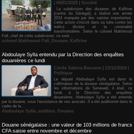
| 09/01/2025
|
Société
La subdivision des douanes de Kaffrine
(centre du Sénégal), a réalisé une année
2024 marquée par des saisies importantes.
Cette action s'inscrit dans sa lutte contre les
trafics illicites et la criminalité
transfrontalière. Selon le colonel Makhmout
Fall, chef de cette subdivision, ce sont...
colonel Makhmout Fall
,
Douane
,
Kaffrine
Abdoulaye Sylla entendu par la Direction des enquêtes
douanières ce lundi
Cécile Sabina Bassene
| 23/12/2024
|
Politique
Le député Abdoulaye Sylla est dans le
collimateur de la douane sénégalaise. Selon
les informations de Seneweb, il était, ce
lundi, à la Direction des enquêtes
douanières. Abdoulaye Sylla a été entendu
par la douane, sous l'assistance de ses avocats. Il a été auditionné dans le
cadre de la...
Abdoulaye Sylla
,
audition
,
Douane
Douane sénégalaise : une valeur de 103 millions de francs
CFA saisie entre novembre et décembre