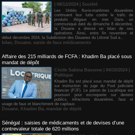
| 08/12/2024
|
Société
Les Unités fluvio-maritimes douanières
continuent leur lutte contre le trafic de
produits illégaux en mer. Dans un
communiqué daté du dimanche 8 décembre,
la Douane a dressé un bilan de ses
opérations. Ainsi, entre fin novembre et
début décembre 2024, la Subdivision des Douanes du Littoral Sud a...
bilan
,
Douane
,
saisie de faux médicaments
Affaire des 215 milliards de FCFA : Khadim Ba placé sous
mandat de dépôt
Cécile Sabina Bassene
| 04/10/2024
|
Politique
Khadim Ba est placé sous mandat de dépôt
sur instruction du juge du Pool judiciaire
financier (PJF). Le patron de Locafrique est
poursuivi pour escroquerie sur deniers
publics, infractions douanières, faux et
usage de faux et blanchiment de capitaux.
Douane
,
Khadim Ba
,
mandat de dépôt
Sénégal : saisies de médicaments et de devises d’une
contrevaleur totale de 620 millions