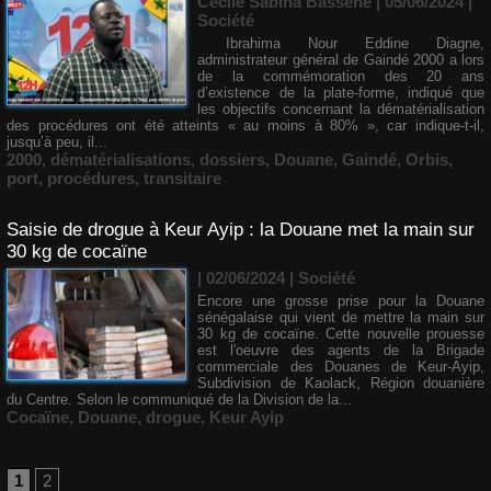
Cécile Sabina Bassene
| 05/06/2024
|
Société
Ibrahima Nour Eddine Diagne,
administrateur général de Gaindé 2000 a lors
de la commémoration des 20 ans
d’existence de la plate-forme, indiqué que
les objectifs concernant la dématérialisation
des procédures ont été atteints « au moins à 80% », car indique-t-il,
jusqu’à peu, il...
2000
,
dématérialisations
,
dossiers
,
Douane
,
Gaindé
,
Orbis
,
port
,
procédures
,
transitaire
Saisie de drogue à Keur Ayip : la Douane met la main sur
30 kg de cocaïne
| 02/06/2024
|
Société
Encore une grosse prise pour la Douane
sénégalaise qui vient de mettre la main sur
30 kg de cocaïne. Cette nouvelle prouesse
est l'oeuvre des agents de la Brigade
commerciale des Douanes de Keur-Ayip,
Subdivision de Kaolack, Région douanière
du Centre. Selon le communiqué de la Division de la...
Cocaïne
,
Douane
,
drogue
,
Keur Ayip
1
2