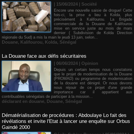
| 15/06/2024
|
Société
Encore une nouvelle saisie de drogue! Cette
fois-ci, la prise a lieu à Kolda, plus
précisément à Kalifourou. La Brigade
commerciale de la Douane de Kalifourou
mise en service juste au mois de mars
dernier ( Subdivision de Kolda Direction
régionale du Sud) a mis la main le jeudi 13 juin, selon...
Douane
,
Kalifourou
,
Kolda
,
Sénégal
La Douane face aux défis sécuritaires
| 06/06/2024
|
Opinion
Depuis un certain temps nous constatons
que le projet de modernisation de la Douane
(PROMAD) ou programme de modernisation
de la douane est dénigré. Or nous devons
nous réjouir de ce projet d'une grande
importance car il appartient aux
contribuables sénégalais de participer à la mission...
déclarant en douane
,
Douane
,
Sénégal
Dématérialisation de procédures : Abdoulaye Lo fait des
révélations et invite l'Etat à lancer une enquête sur Orbus
Gaindé 2000