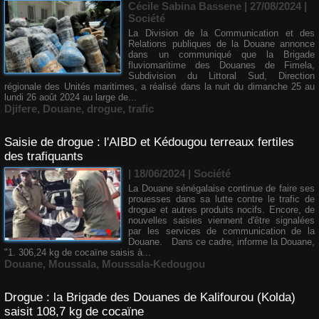
Cécile Sabina Bassene
| 27/08/2024
|
Société
La Division de la Communication et des
Relations publiques de la Douane annonce
dans un communiqué que la Brigade
fluviomaritime des Douanes de Fimela,
Subdivision du Littoral Sud, Direction
régionale des Unités maritimes, a réalisé dans la nuit du dimanche 25 au
lundi 26 août 2024 au large de...
Djifere
,
Douane
,
drogue
,
trafic
Saisie de drogue : l'AIBD et Kédougou terreaux fertiles
des trafiquants
| 18/06/2024
|
Société
La Douane sénégalaise continue de faire ses
prouesses dans sa lutte contre le trafic de
drogue et autres produits nocifs. Encore, de
nouvelles saisies viennent d'être signalées
par les services de communication de la
Douane. Dans ce cadre, informe la Douane,
"1. 306,24 kg de cocaïne saisis à...
Douane
,
Moussala
,
Moussala-Kedougou
Drogue : la Brigade des Douanes de Kalifourou (Kolda)
saisit 108,7 kg de cocaïne