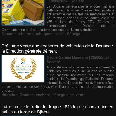
| 19/09/2024
|
Société
La Douane sénégalaise a encore fait une
belle prise. Dans leur "nasse" les gabelous
ont effectué des saisies de médicaments et
de fausses devises d'une contrevaleur de
455 millions de francs CFA. D'après le
communiqué la Division de la
Communication et des Relations publiques de l'administration...
Douane
,
relations publiques
,
saisie
,
Sénégal
Présumé vente aux enchères de véhicules de la Douane :
la Direction générale dément
Cécile Sabina Bassene
| 28/08/2024
|
Société
A la suite aux avis de vente aux enchères de
véhicules attribués à la Douane et publiés
d'une manière récurrente sur les réseaux
sociaux, la Direction générale des Douanes
informe le public que lesdits avis sont « faux
et n'émanent pas de ses services ». D’après la cellule de communication
et des...
direction
,
Douane
,
enchère
,
sénégalaise
,
vente
Lutte contre le trafic de drogue : 845 kg de chanvre indien
saisis au large de Djifère