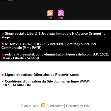
Siége social : Liberté 3 Jet d'eau Immeuble H (Agence Orange) 4e
etage
N° Tel: 221 33 867 92 83/221 770991491 (Chef red)/770991495
Commerciale (Mme FAYE)
redchef@pressafrik.com/administration@pressafrik.com B.P: 10521
Dakar - Liberté - Sénégal
Lignes directrices éditoriales de PressAfrik.com
Conditions d'utilisation du Site Journal en ligne WWW-
PRESSAFRIK-COM
|
|
Plan du site
Syndication
Powered by WM