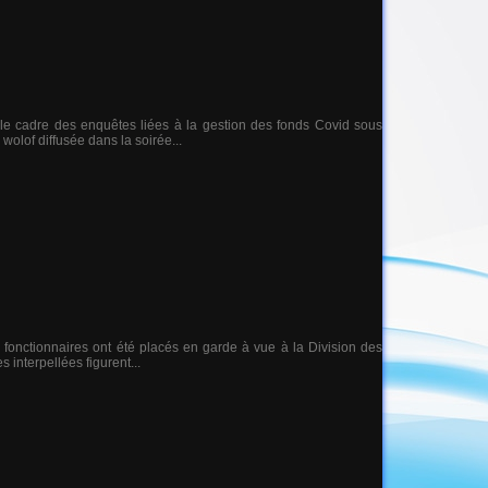
 le cadre des enquêtes liées à la gestion des fonds Covid sous
wolof diffusée dans la soirée...
 fonctionnaires ont été placés en garde à vue à la Division des
 interpellées figurent...