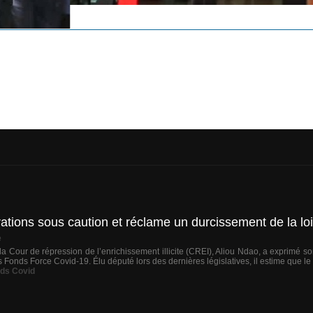
ations sous caution et réclame un durcissement de la loi
e
la Cour de répression de l’enrichissement illicite (CREI), Aliou Ndao, a exprimé
es Fonds Force Covid-19. Élu député lors des dernières législatives, il estime que le
ds Covid