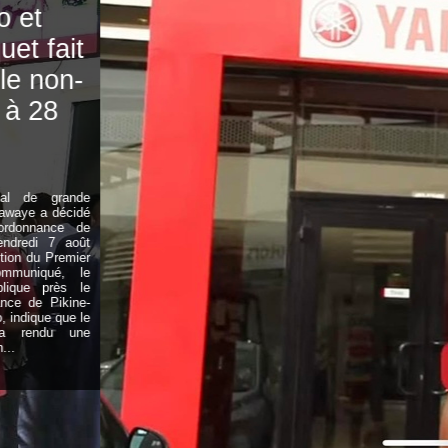
de Djibril Dièye,
animateur de
l’émission « Auto
Mag » sur la TFM
07/08/2026
Le monde des médias sénégalais est en
deuil. Djibril Dièye, animateur de
l’émission « Auto Mag » sur la TFM (Télé
Futurs Médias ), est décédé ce vendredi
6 août 2026, des suites d’une longue
maladie. L’annonce de sa disparition a
été faite par Bouba Ndour, directeur des
programmes de la TFM, au cours de
l’émission « Jakkaarloo ». Malade depuis
plusieurs années, Djibril Dièye traversait
une...