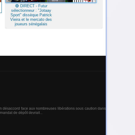
🔴​ DIRECT - Futur
sélectionneur : "Jotaay
Sport" dissèque Patrick
Vieira et le mercato des
joueurs sénégalais
 son désaccord face aux nombreuses libérations sous caution dans
 mandat de dépôt devrait...