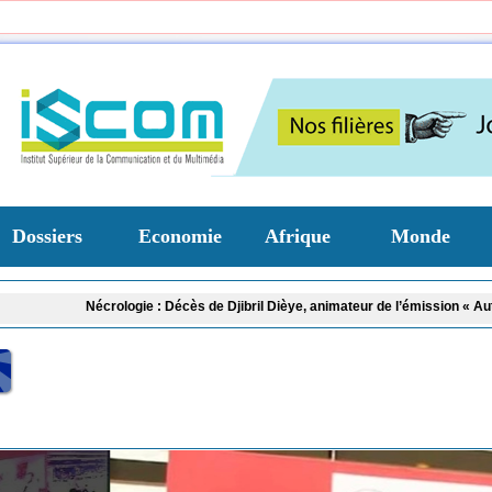
Dossiers
Economie
Afrique
Monde
Nécrologie : Décès de Djibril Dièye, animateur de l’émission « Auto Mag » sur
Nécrologie : Décès