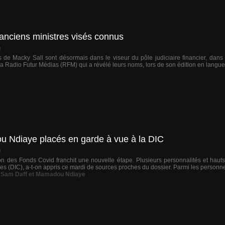
q anciens ministres visés connus
e
s de Macky Sall sont désormais dans le viseur du pôle judiciaire financier, dans
la Radio Futur Médias (RFM) qui a révélé leurs noms, lors de son édition en langue 
 Ndiaye placés en garde à vue à la DIC
e
on des Fonds Covid franchit une nouvelle étape. Plusieurs personnalités et hauts
les (DIC), a-t-on appris ce mardi de sources proches du dossier. Parmi les personnes
Sam Daff et Mamadou Ndiaye