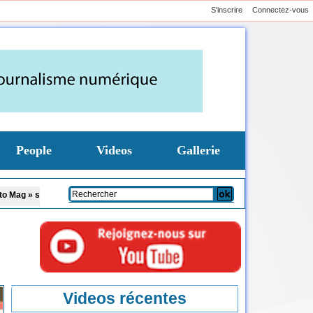
S'inscrire
Connectez-vous
People
Videos
Gallerie
 la TFM
Affaire Pape Cheikh Diallo et Cie : le Parquet fait appel après le non-
Videos récentes