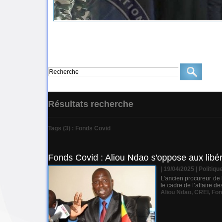
Résultats recherche
Tags (3) : Fonds Covid
Fonds Covid : Aliou Ndao s'oppose aux libér
| 19/04/2025
|
Politiqu
L’ancien procureur de 
le cadre de l’affaire d
Aliou Ndao
,
CREI
,
Fon