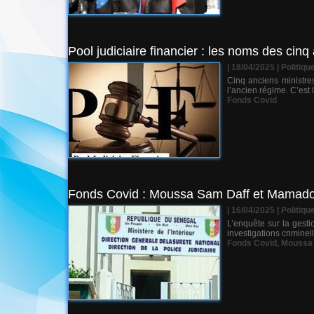
Pool judiciaire financier : les noms des cin
| 18/04/2025
|
Politiqu
Cinq anciens ministre
l’ancien régime. C’est 
Fonds Covid
Fonds Covid : Moussa Sam Daff et Mamadou
| 16/04/2025
|
Politiqu
L’enquête sur la gesti
investigations criminel
Fonds Covid
,
Moussa 