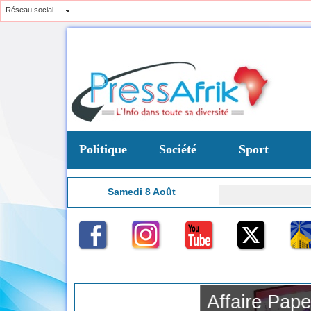
Réseau social
Politique
Société
Sport
Samedi 8 Août
6:01
e