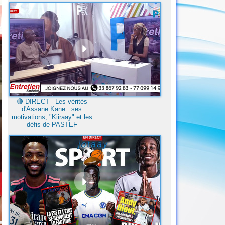
🔴​ DIRECT - Les vérités
d'Assane Kane : ses
motivations, "Kiiraay" et les
défis de PASTEF