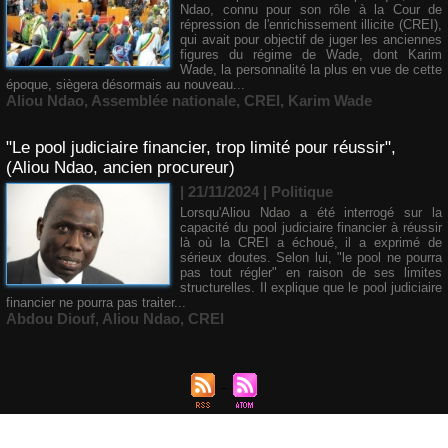
Ndao, connu pour son rôle à la Cour de
répression de l'enrichissement illicite (CREI),
qui avait pour objectif de juger les anciennes
figures du régime de Wade, dont Karim
Wade, la personnalité la plus en vue de cette
époque, siègera désormais au nouveau...
Aliou Ndao
,
Assemblée nationale
,
CREI
,
Karim Wade
"Le pool judiciaire financier, trop limité pour réussir",
(Aliou Ndao, ancien procureur)
| 21/11/2024
|
Politique
Lorsqu'Aliou Ndao a été interrogé sur la
capacité du pool judiciaire financier à réussir
là où la CREI a échoué, il a exprimé de
sérieux doutes. Selon lui, "le pool ne pourra
pas tout régler" en raison de ses limites
structurelles. Il explique que le pool judiciaire
financier ne pourra pas traiter...
Abdou Diouf
,
Aliou Ndao
,
CREI