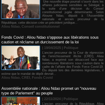
Une nouvelle étape pourrait s’ouvrir dans les
affaires judiciaires sensibles au Sénégal, à
la suite d’une décision du Conseil
constitutionnel jugée déterminante. Selon
Alioune Ndao, député à l’Assemblée
nationale et ancien procureur de la
République, cette décision crée un précédent juridique...
Aliou Ndao
,
Conseil constitutionnel
Fonds Covid : Aliou Ndao s'oppose aux libérations sous
caution et réclame un durcissement de la loi
| 19/04/2025
|
Politique
L’ancien procureur de la Cour de répression
de l’enrichissement illicite (CREI), Aliou
Ndao, a exprimé son désaccord face aux
nombreuses libérations sous caution dans le
cadre de l’affaire des Fonds Force Covid-19.
Élu député lors des dernières législatives, il
estime que le mandat de dépôt devrait...
Aliou Ndao
,
CREI
,
Fonds Covid
Assemblée nationale : Aliou Ndao promet un "nouveau
type de Parlement" au peuple
| 22/11/2024
|
Politique
L'ancien procureur de la République, Aliou