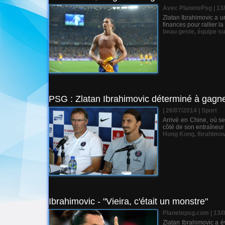
Avec PlanetePsg | 13
Zlatan Ibrahimovic a u
finances pour rallier 
beau geste
,
équipe s
PSG : Zlatan Ibrahimovic déterminé à gagn
| 26/07/2014
|
Sport
Arrivé en Chine, où se
côté de son entraîneur
Hong Kong
,
Ibrahimov
Ibrahimovic - "Vieira, c'était un monstre"
Planetepsg.com | 13/
Zlatan Ibrahimovic a é