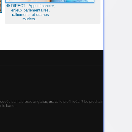
🔴​ DIRECT - Appui financier,
enjeux parlementaires,
ralliements et drames
routiers...
oquée par la presse anglaise, est-ce le profil idéal ? Le prochain
 le banc...