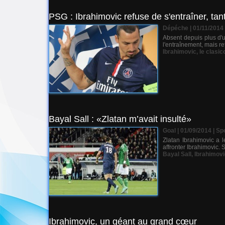
PSG : Ibrahimovic refuse de s'entraîner, tant
Dépéche | 01/11/2014
Absent depuis plus d'u
l'entraînement, mais re
Ibrahimovic
,
le clasic
Bayal Sall : «Zlatan m’avait insulté»
Goal | 01/09/2014
|
Sp
Zlatan Ibrahimovic a 
affronter Ibrahimovic. S
Bayal Sall
,
Ibrahimovi
Ibrahimovic, un géant au grand cœur