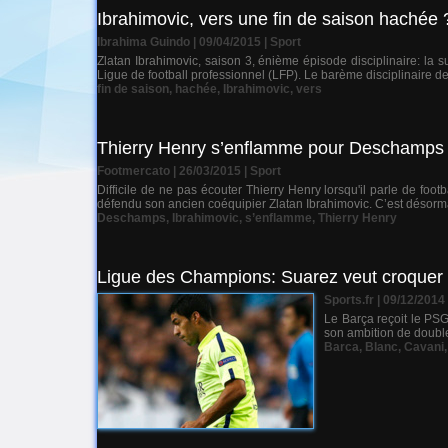
Ibrahimovic, vers une fin de saison hachée 
Ibrahima Guindo | 09/04/2015
|
Sport
Zlatan Ibrahimovic, saison 3, énième épisode disciplinaire: la
Ligue de football professionnel (LFP). Le barème disciplinaire de 
fin de saison
,
hachée
,
Ibrahimovic
,
vers
Thierry Henry s’enflamme pour Deschamps 
Footmercato | 26/03/2015
|
Sport
Difficile de ne pas écouter Thierry Henry lorsqu'il parle de foo
défendu son ancien coéquipier Zlatan Ibrahimovic. C’est désormais
Deschamps
,
Ibrahimovic
,
s’enflamme
,
Thierry Henry
Ligue des Champions: Suarez veut croquer
Sports.fr | 09/12/2014
Le Barça reçoit le PSG
son ambition de doubler 
Barca
,
Blanc
,
Cavani