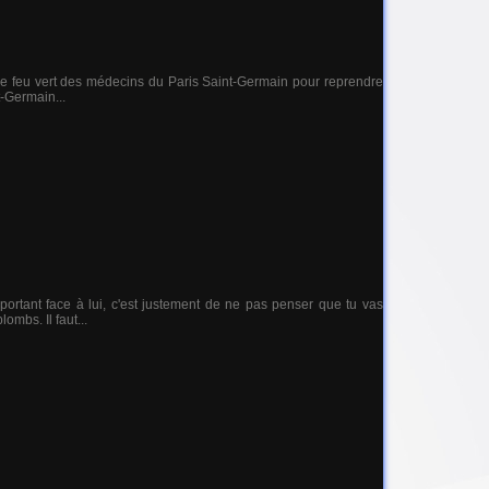
t le feu vert des médecins du Paris Saint-Germain pour reprendre
t-Germain...
ortant face à lui, c'est justement de ne pas penser que tu vas
ombs. Il faut...