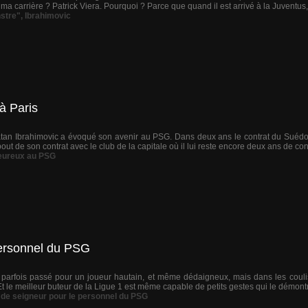
ma carrière ? Patrick Viera. Pourquoi ? Parce que quand il est arrivé à la Juventus,
nstre"
,
Ibrahimovic
à Paris
tan Ibrahimovic a évoqué son avenir au PSG. Dans deux ans le contrat du Suédois s
out de son contrat avec le club de la capitale où il lui reste encore deux ans de contra
heureux au PSG
personnel du PSG
 parfois passé pour un joueur hautain, et même dédaigneux, mais dans les coulis
Et le meilleur buteur de la Ligue 1 est même capable de petits gestes qui le démont
 de seigneur pour le personnel du PSG