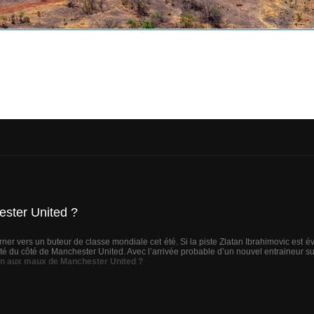
ester United ?
ner vers un buteur de classe mondiale cet été. Si la piste Zlatan Ibrahimovic est év
é du côté de Manchester United. Avec l’arrivée probable d’un nouvel entraineur sur
ion aux maux de Manchester United ?