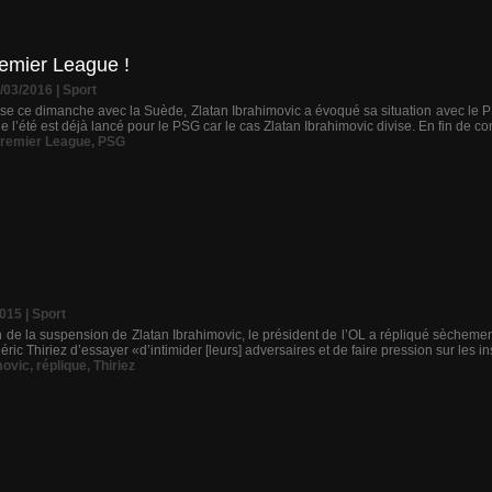
remier League !
8/03/2016
|
Sport
e ce dimanche avec la Suède, Zlatan Ibrahimovic a évoqué sa situation avec le PSG.
e l’été est déjà lancé pour le PSG car le cas Zlatan Ibrahimovic divise. En fin de cont
remier League
,
PSG
2015
|
Sport
n de la suspension de Zlatan Ibrahimovic, le président de l’OL a répliqué sèchem
ric Thiriez d’essayer «d’intimider [leurs] adversaires et de faire pression sur les ins
movic
,
réplique
,
Thiriez