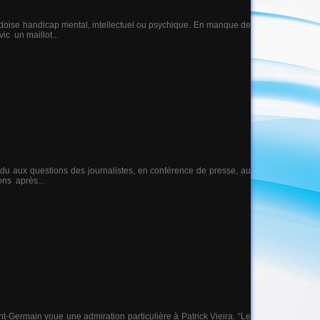
uédoise handicap mental, intellectuel ou psychique. En manque de
ic un maillot...
ndu aux questions des journalistes, en conférence de presse, au
ons après...
t-Germain voue une admiration particulière à Patrick Vieira. “Le