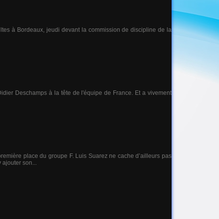
ltes à Bordeaux, jeudi devant la commission de discipline de la
r Didier Deschamps à la tête de l'équipe de France. Et a vivement
 première place du groupe F. Luis Suarez ne cache d’ailleurs pas
 ajouter son...