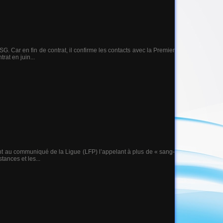
 Car en fin de contrat, il confirme les contacts avec la Premier
rat en juin...
ent au communiqué de la Ligue (LFP) l’appelant à plus de « sang-
tances et les...