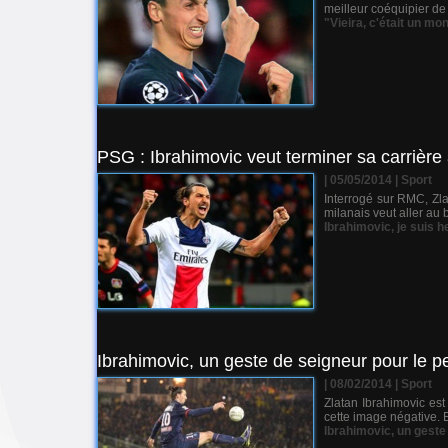
meilleur coéquipier de 
"Vieira
,
c'était un mo
PSG : Ibrahimovic veut terminer sa carrière 
| 05/05/2014
|
Sport
Interrogé sur RMC, Zla
milanais veut aller au b
Ibrahimovic
,
je suis 
Ibrahimovic, un geste de seigneur pour le 
| 08/02/2014
|
Sport
Zlatan Ibrahimovic est
cette image négative. 
Ibrahimovic
,
un geste