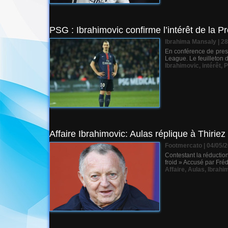
PSG : Ibrahimovic confirme l’intérêt de la P
Ibrahima Mansaly
| 2
En conférence de press
League. Le feuilleton d
Ibrahimovic
,
intérêt
,
P
Affaire Ibrahimovic: Aulas réplique à Thiriez
Footmercato | 04/05/
Contestant la réductio
froid » Accusé par Frédé
Affaire
,
Aulas
,
Ibrahi