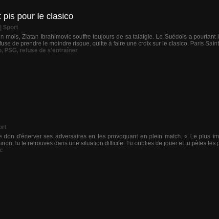
 pis pour le clasico
|
Sport
n mois, Zlatan Ibrahimovic souffre toujours de sa talalgie. Le Suédois a pourtan
fuse de prendre le moindre risque, quitte à faire une croix sur le clasico. Paris Sain
o
,
PSG
,
refuse de s'entraîner
ort
le don d'énerver ses adversaires en les provoquant en plein match. « Le plus imp
inon, tu te retrouves dans une situation difficile. Tu oublies de jouer et tu pètes les pl
c