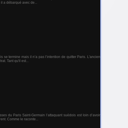
 il a débarqué avec de...
e termine mais il n’a pas l’intention de quitter Paris. L'ancien
t. Tant qu'il est...
ses du Paris Saint-Germain l’attaquant suédois est loin d’avoir
rent. Comme le raconte...