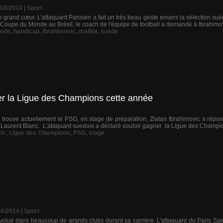
/08/2014
|
Sport
n grand cœur. L’attaquant Parisien a fait un très beau geste envers la sélection s
la Coupe du Monde au Brésil, le coach de l'équipe de football a demandé à Ibrahimov
uede
,
handicap
,
Ibrahimovic
,
maillot
,
suede
er la Ligue des Champions cette année
 trouve actuellement le PSG, en stage de préparation, Zlatan Ibrahimovic a répo
 Laurent Blanc. L’ataquant suedois a déclaré vouloir gagner la Ligue des Champi
ic
,
Ligue des Champions
,
PSG
,
stage
06/2014
|
Sport
volué dans beaucoup de grands clubs durant sa carrière. L'attaquant du Paris Sain