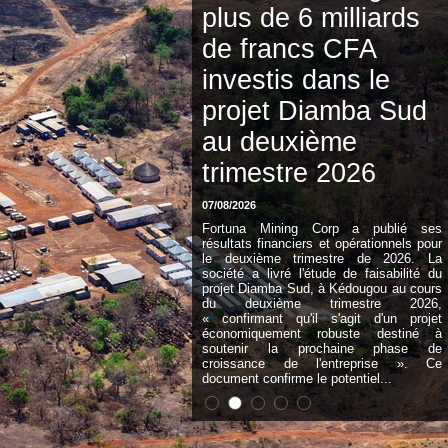
plus de 6 milliards
de francs CFA
investis dans le
projet Diamba Sud
au deuxième
trimestre 2026
07/08/2026
Fortuna Mining Corp a publié ses
résultats financiers et opérationnels pour
le deuxième trimestre de 2026. La
société a livré l'étude de faisabilité du
projet Diamba Sud, à Kédougou au cours
du deuxième trimestre 2026,
« confirmant qu'il s'agit d'un projet
économiquement robuste destiné à
soutenir la prochaine phase de
croissance de l'entreprise ». Ce
document confirme le potentiel...