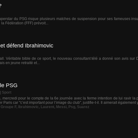
?
 superstar du PSG risque plusieurs matches de suspension pour ses fameuses insu
la Fédération (FFF) prévoit...
et défend Ibrahimovic
tball. Véritable bible de ce sport, le nouveau consultant télé a donné son avis su
 en jeune retraité et...
 le PSG
|
Sport
, mercredi pour le compte de la 6e journée avec la ferme intention de lui ravir la
Paris car "c’est important pour l’image du club", justifie-t-il. Il aimerait également y
,
Groupe F
,
Ibrahimovic
,
Laurent
,
Messi
,
Psg
,
Suarez