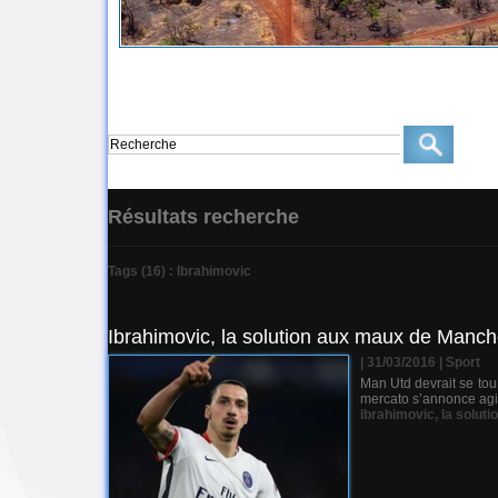
Résultats recherche
Tags (16) : Ibrahimovic
Ibrahimovic, la solution aux maux de Manch
| 31/03/2016
|
Sport
Man Utd devrait se tour
mercato s’annonce agit
Ibrahimovic
,
la solut