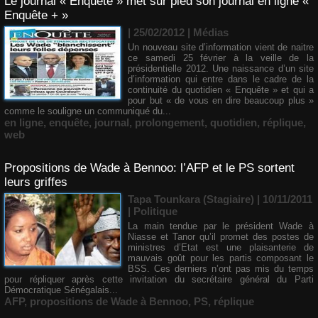
Le journal « Enquête » met sur pied son journal en ligne «
Enquête + »
| 25/02/2012
|
Médias
Un nouveau site d’information vient de naitre
ce samedi 25 février à la veille de la
présidentielle 2012. Une naissance d’un site
d’information qui entre dans le cadre de la
continuité du quotidien « Enquête » et qui a
pour but « de vous en dire beaucoup plus »
comme le souligne un communiqué du...
en ligne
,
enquête
,
journal
,
prolongement
,
quotidien
,
réplique
,
web
Propositions de Wade à Bennoo: l’AFP et le PS sortent
leurs griffes
Tapa Tounkara (Stagiaire) | 10/11/2011
|
Politique
La main tendue par le président Wade à
Niasse et Tanor qu’il promet des postes de
ministres d’Etat est une plaisanterie de
mauvais goût pour les partis composant le
BSS. Ces derniers n’ont pas mis du temps
pour répliquer après cette invitation du secrétaire général du Parti
Démocratique Sénégalais...
AFP
,
propositions de Wade à Bennoo
,
PS
,
réplique