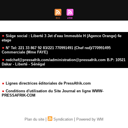
Siége social : Liberté 3 Jet d'eau Immeuble H (Agence Orange) 4e
etage
N° Tel: 221 33 867 92 83/221 770991491 (Chef red)/770991495
Commerciale (Mme FAYE)
redchef@pressafrik.com/administration@pressafrik.com B.P: 10521
Dakar - Liberté - Sénégal
Lignes directrices éditoriales de PressAfrik.com
Conditions d'utilisation du Site Journal en ligne WWW-
PRESSAFRIK-COM
|
|
Plan du site
Syndication
Powered by WM