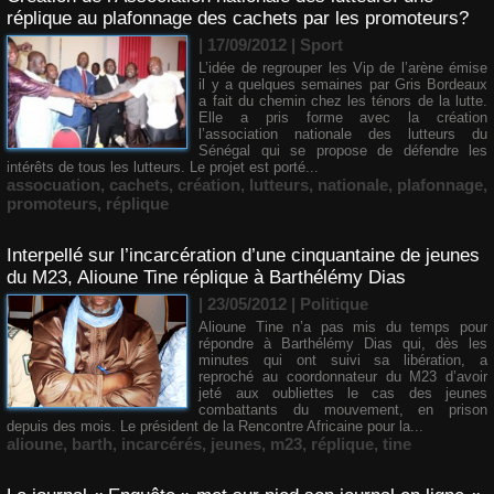
réplique au plafonnage des cachets par les promoteurs?
| 17/09/2012
|
Sport
L’idée de regrouper les Vip de l’arène émise
il y a quelques semaines par Gris Bordeaux
a fait du chemin chez les ténors de la lutte.
Elle a pris forme avec la création
l’association nationale des lutteurs du
Sénégal qui se propose de défendre les
intérêts de tous les lutteurs. Le projet est porté...
assocuation
,
cachets
,
création
,
lutteurs
,
nationale
,
plafonnage
,
promoteurs
,
réplique
Interpellé sur l’incarcération d’une cinquantaine de jeunes
du M23, Alioune Tine réplique à Barthélémy Dias
| 23/05/2012
|
Politique
Alioune Tine n’a pas mis du temps pour
répondre à Barthélémy Dias qui, dès les
minutes qui ont suivi sa libération, a
reproché au coordonnateur du M23 d’avoir
jeté aux oubliettes le cas des jeunes
combattants du mouvement, en prison
depuis des mois. Le président de la Rencontre Africaine pour la...
alioune
,
barth
,
incarcérés
,
jeunes
,
m23
,
réplique
,
tine