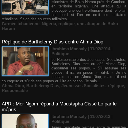
islamistes de Boko Haram près de Gambaru
en territoire nigérian. Une attaque qui a
provoqué une contre-offensive dont le bilan
est lourd si l’on en croit les militaires
tchadiens. Selon des sources militaires...
l’armée tchadienne
,
Nigeria
,
réplique
,
une attaque de Boko
Haram
Réplique de Barthelemy Dias contre Ahma Diop,
Ibrahima Mansaly
| 11/02/2014
|
Politique
Le Responsable des Jeunesses Socialistes,
Barthelemy Dias met au défi Ahma Diop,
d'assumer ses propos. « S'il assume ses
propos, il ira en prison », dit-il. « Je ne
connais pas ce Ahma Diop, mais s'il est
courageux et sûr de ses propos et il ira en prison. Je sais...
Ahma Diop
,
Barthelemy Dias
,
Jeunesses Socialistes
,
réplique
,
Responsable
APR : Mor Ngom répond à Moustapha Cissé Lo par le
mépris
Ibrahima Mansaly
| 11/07/2013
|
Politique
Après l’escalade verbale entre le ministre-