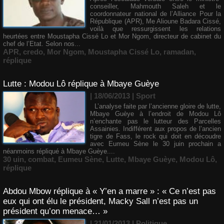
conseiller, Mahmouth Saleh et le
coordonnateur national de l’Alliance Pour la
République (APR), Me Alioune Badara Cissé,
voilà que ressurgissent les relations
heurtées entre Moustapha Cissé Lo et Mor Ngom, directeur de cabinet du
chef de l’Etat. Selon nos...
APR
,
credo
,
Mor Ngom
,
Moustapha Cissé Lo
,
ramadan
,
réplique
Lutte : Modou Lô réplique à Mbaye Guèye
| 18/06/2013
|
Sport
L’analyse faite par l’ancienne gloire de lutte,
Mbaye Guèye à l’endroit de Modou Lô
n’enchante pas le lutteur des Parcelles
Assainies. Indifférent aux propos de l’ancien
tigre de Fass, le rock qui doit en découdre
avec Eumeu Sène le 30 juin prochain a
néanmoins répliqué à Mbaye Guèye....
30 uin
,
combat
,
Eumeu Sène
,
Lutte
,
Mbaye Guèye
,
Modou Lô
,
réplique
Abdou Mbow réplique à « Y’en a marre » : « Ce n’est pas
eux qui ont élu le président, Macky Sall n’est pas un
président qu’on menace… »
| 21/01/2013
|
Politique