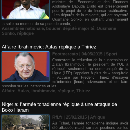
ministre de l’Economie et des Finances
Abdoulaye Daouda Diallo est présentement
pour le projet de loi de finance rectificative.
Les députés de la majorité, qui ont boycotté
Ousmane Sonko, en quittant unanimement
la salle au moment de sa prise de parole,...
Assemblée nationale
,
bouder
,
député majorité
,
Ousmane
Sonko
,
réplique
Affaire Ibrahimovic: Aulas réplique à Thiriez
Footmercato | 04/05/2015
|
Sport
Contestant la réduction de la suspension de
Zlatan Ibrahimovic, le président de l’OL a
répliqué sèchement au communiqué de la
Ligue (LFP) l’appelant à plus de « sang-froid
» Accusé par Frédéric Thiriez d’essayer
«d’intimider [leurs] adversaires et de faire
pression sur les instances et les...
Affaire
,
Aulas
,
Ibrahimovic
,
réplique
,
Thiriez
Nigeria: l’armée tchadienne réplique à une attaque de
Boko Haram
Rfi.fr | 25/02/2015
|
Afrique
Au Tchad, l’armée tchadienne indique avoir
été attaquée mardi sur ses positions par les