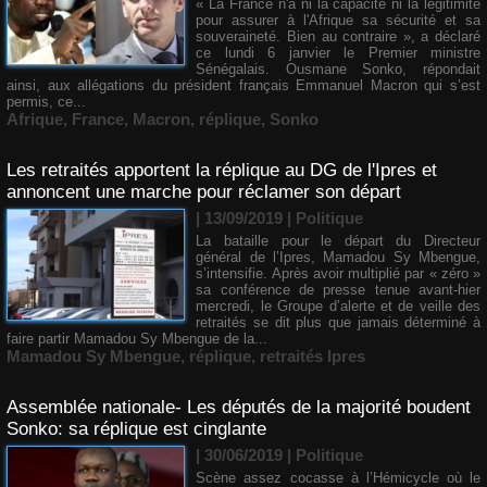
« La France n'a ni la capacité ni la légitimité
pour assurer à l'Afrique sa sécurité et sa
souveraineté. Bien au contraire », a déclaré
ce lundi 6 janvier le Premier ministre
Sénégalais. Ousmane Sonko, répondait
ainsi, aux allégations du président français Emmanuel Macron qui s’est
permis, ce...
Afrique
,
France
,
Macron
,
réplique
,
Sonko
Les retraités apportent la réplique au DG de l'Ipres et
annoncent une marche pour réclamer son départ
| 13/09/2019
|
Politique
La bataille pour le départ du Directeur
général de l’Ipres, Mamadou Sy Mbengue,
s’intensifie. Après avoir multiplié par « zéro »
sa conférence de presse tenue avant-hier
mercredi, le Groupe d’alerte et de veille des
retraités se dit plus que jamais déterminé à
faire partir Mamadou Sy Mbengue de la...
Mamadou Sy Mbengue
,
réplique
,
retraités Ipres
Assemblée nationale- Les députés de la majorité boudent
Sonko: sa réplique est cinglante
| 30/06/2019
|
Politique
Scène assez cocasse à l’Hémicycle où le