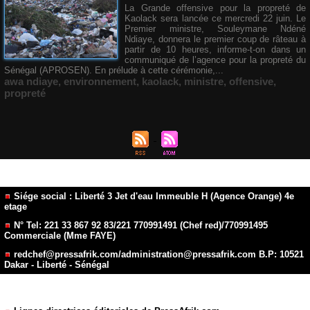
La Grande offensive pour la propreté de
Kaolack sera lancée ce mercredi 22 juin. Le
Premier ministre, Souleymane Ndéné
Ndiaye, donnera le premier coup de râteau à
partir de 10 heures, informe-t-on dans un
communiqué de l’agence pour la propreté du
Sénégal (APROSEN). En prélude à cette cérémonie,...
awa ndiaye
,
environnement
,
kaolack
,
ministre
,
offensive
,
propreté
Siége social : Liberté 3 Jet d'eau Immeuble H (Agence Orange) 4e
etage
N° Tel: 221 33 867 92 83/221 770991491 (Chef red)/770991495
Commerciale (Mme FAYE)
redchef@pressafrik.com/administration@pressafrik.com B.P: 10521
Dakar - Liberté - Sénégal