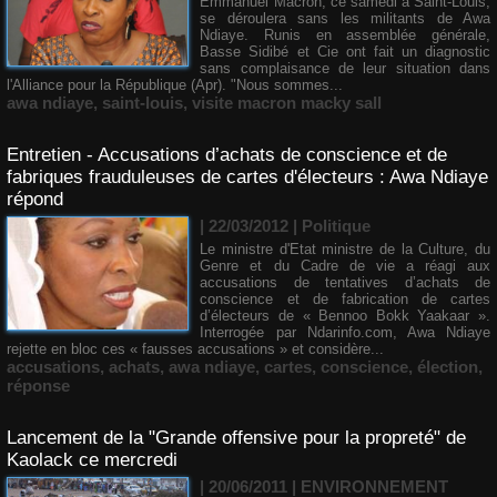
Emmanuel Macron, ce samedi à Saint-Louis,
se déroulera sans les militants de Awa
Ndiaye. Runis en assemblée générale,
Basse Sidibé et Cie ont fait un diagnostic
sans complaisance de leur situation dans
l'Alliance pour la République (Apr). "Nous sommes...
awa ndiaye
,
saint-louis
,
visite macron macky sall
Entretien - Accusations d’achats de conscience et de
fabriques frauduleuses de cartes d'électeurs : Awa Ndiaye
répond
| 22/03/2012
|
Politique
Le ministre d'Etat ministre de la Culture, du
Genre et du Cadre de vie a réagi aux
accusations de tentatives d’achats de
conscience et de fabrication de cartes
d’électeurs de « Bennoo Bokk Yaakaar ».
Interrogée par Ndarinfo.com, Awa Ndiaye
rejette en bloc ces « fausses accusations » et considère...
accusations
,
achats
,
awa ndiaye
,
cartes
,
conscience
,
élection
,
réponse
Lancement de la "Grande offensive pour la propreté" de
Kaolack ce mercredi
| 20/06/2011
|
ENVIRONNEMENT