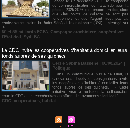
Lancée le 07 décembre 2025, la campagne
de commercialisation de l’arachide pour la
période 2025-2026 «est encore timide», alors
que «les points de collecte ne sont pas
fonctionnels et que l'argent n'est pas au
rendez-vous», selon la Radio Sénégal Internationale (RSI). Interrogé sur
la...
50 et 55 milliards FCFA
,
Campagne arachidière
,
coopératives
,
l'Etat doit
,
Sydi BA
La CDC invite les coopératives d'habitat à domicilier leurs
fonds auprès de ses guichets
Cécile Sabina Bassene
| 06/08/2024
|
Politique
Dans un communiqué publié ce lundi, la
Caisse des dépôts et consignations invite
les coopératives d'habitat à domicilier leurs
fonds auprès de ses guichets. « Cette
initiative vise à renforcer la collaboration
entre la CDC et les coopératives en offrant des avantages significatifs....
CDC
,
coopératives
,
habitat