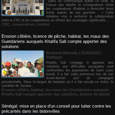
Dans un communiqué publié ce lundi, la
Caisse des dépôts et consignations invite
les coopératives d'habitat à domicilier leurs
fonds auprès de ses guichets. « Cette
initiative vise à renforcer la collaboration
entre la CDC et les coopératives en offrant des avantages significatifs....
CDC
,
coopératives
,
habitat
Èrosion côtière, licence de pêche, habitat, les maux des
Guetdariens auxquels Khalifa Sall compte apporter des
solutions
Ibrahima Mansaly | 21/03/2024
|
Politique
Khalifa Sall s'engage à apporter des
solutions aux difficultés auxquelles sont
confrontées les populations de Saint Louis
(nord). Il a fait cette promesse lors de son
avant-dernier jour de campagne
présidentielle. Dans la langue de barbarie où il a fait escale ce matin, le
candidat de Taxawu...
Èrosion côtière
,
habitat
,
les maux des Guetdariens auxquels
Khalifa Sall compte apporter des solutions
,
licence de pêche
Sénégal: mise en place d'un conseil pour lutter contre les
précarités dans les bidonvilles