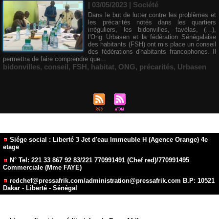
| 03/05/2023
|
Société
Dans le but de lutter contre les problèmes et
les précarités notés dans les quartiers
irréguliers, les bidonvilles, favélas, (…),
l'Ong Urbasen et la fédération Sénégalaise
des habitants (FSH) ont mis place un conseil
des fédérations d'habitants francophones. Il
permettra de faire comprendre que...
bidonvilles
,
conseil
,
FSH
,
habitat
,
ONG
,
précarités
,
Urbasen
Siége social : Liberté 3 Jet d'eau Immeuble H (Agence Orange) 4e
etage
N° Tel: 221 33 867 92 83/221 770991491 (Chef red)/770991495
Commerciale (Mme FAYE)
redchef@pressafrik.com/administration@pressafrik.com B.P: 10521
Dakar - Liberté - Sénégal