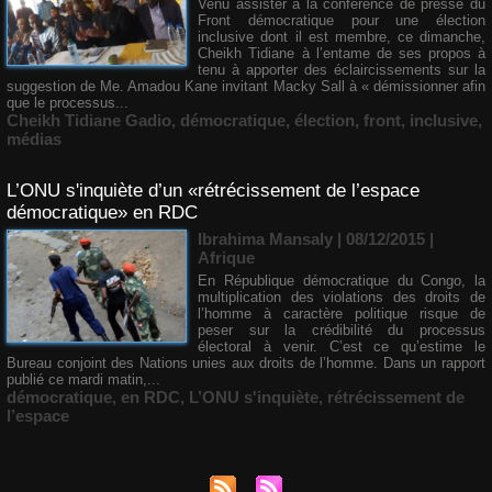
Venu assister à la conférence de presse du
Front démocratique pour une élection
inclusive dont il est membre, ce dimanche,
Cheikh Tidiane à l’entame de ses propos à
tenu à apporter des éclaircissements sur la
suggestion de Me. Amadou Kane invitant Macky Sall à « démissionner afin
que le processus...
Cheikh Tidiane Gadio
,
démocratique
,
élection
,
front
,
inclusive
,
médias
L’ONU s'inquiète d’un «rétrécissement de l’espace
démocratique» en RDC
Ibrahima Mansaly
| 08/12/2015
|
Afrique
En République démocratique du Congo, la
multiplication des violations des droits de
l’homme à caractère politique risque de
peser sur la crédibilité du processus
électoral à venir. C’est ce qu’estime le
Bureau conjoint des Nations unies aux droits de l’homme. Dans un rapport
publié ce mardi matin,...
démocratique
,
en RDC
,
L’ONU s'inquiète
,
rétrécissement de
l’espace