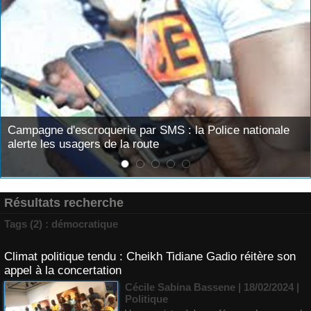
par SMS : la Police nationale
Première session extraor
route
convoqués en séance plén
Résultats recherche
Tags (2) : démocratique
Climat politique tendu : Cheikh Tidiane Gadio réitère son
appel à la concertation
Cécile Sabina Bassene
| 18/02/2024
|
Politique