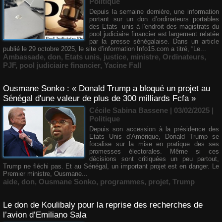
Politique
Depuis la semaine dernière, une information
portant sur un don d’ordinateurs portables
des Etats -unis à l'endroit des magistrats du
pool judiciaire financier est largement relatée
par la presse sénégalaise. Dans un article
publié le 29 octobre 2025, le site d’information Info15.com a titré, “Le...
Ambassade
,
don
,
Etats unis
,
justice
,
ministre
,
Ordinateurs
,
PJF
,
pool judiciaire financier
,
Yacine Fall
Ousmane Sonko : « Donald Trump a bloqué un projet au
Sénégal d'une valeur de plus de 300 milliards Fcfa »
Cécile Sabina Bassene
| 03/02/2025
|
Politique
Depuis son accession à la présidence des
Etats Unis d’Amérique, Donald Trump se
focalise sur la mise en pratique des ses
promesses électorales. Même si ces
décisions sont critiquées un peu partout,
Trump ne fléchi pas. Et au Sénégal, un important projet est en danger. Le
Premier ministre, Ousmane...
aide
,
don
,
Ousmane Sonko
,
programmes
,
projet
,
Trump
Le don de Koulibaly pour la reprise des recherches de
l’avion d’Emiliano Sala