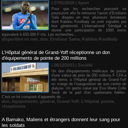
| 27/01/2019
|
Sport
Pour que les recherches puissent se
poursuivre afin fe retrouver l’avion d’Emiliano
Sala disparu en mer, plusieurs donateurs
dont Kalidou Koulibaly se sont signalés par
leur générosité. L’international Sénégal a
donné une participation de 1000 euros
équivalent à 650.000 F cfa. Les recherches...
disparition en mer
,
don
,
Emiliano Sama
,
Kalidou Koulibaly
L’Hôpital général de Grand-Yoff réceptionne un don
d'équipements de pointe de 200 millions
| 26/12/2013
|
Société
Un don d'équipements médicaux de pointe
d'une valeur de près de 200 millions F CFA a
été remis à l’Hôpital général de Grand-Yoff
en marge de l’inauguration de son centre de
dialyse. Un geste salué par Eva Marie Colle
Seck de la part d'un «partenaire fidèle».
C'est un lot composé d’appareils de...
don
,
équipements
,
général
,
Grand-Yoff
,
L’Hôpital
,
pointe
,
réceptionne
A Bamako, Maliens et étrangers donnent leur sang pour
les soldats