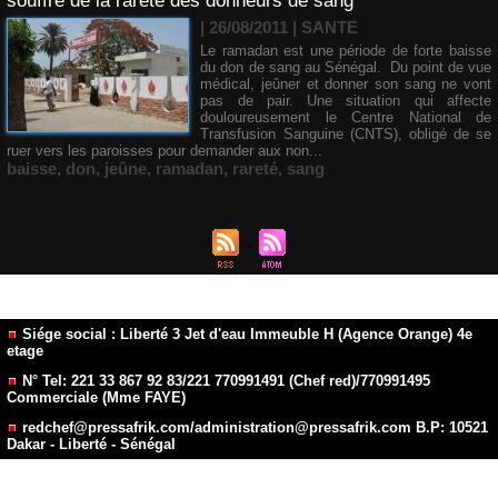
souffre de la rareté des donneurs de sang
| 26/08/2011
|
SANTE
Le ramadan est une période de forte baisse
du don de sang au Sénégal. Du point de vue
médical, jeûner et donner son sang ne vont
pas de pair. Une situation qui affecte
douloureusement le Centre National de
Transfusion Sanguine (CNTS), obligé de se
ruer vers les paroisses pour demander aux non...
baisse
,
don
,
jeûne
,
ramadan
,
rareté
,
sang
Siége social : Liberté 3 Jet d'eau Immeuble H (Agence Orange) 4e
etage
N° Tel: 221 33 867 92 83/221 770991491 (Chef red)/770991495
Commerciale (Mme FAYE)
redchef@pressafrik.com/administration@pressafrik.com B.P: 10521
Dakar - Liberté - Sénégal