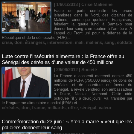
| 14/01/2013
|
Crise Malienne
Faute de partir combattre les forces
islamistes dans le Nord, des dizaines de
Maliens, ainsi que quelques Françaises,
faisaient la queue lundi à Bamako pour
donner leur sang « en soutien à l’armée ». A
l’appel du Front uni pour la défense de la
République et de la démocratie (FDR),...
crise
,
don
,
étrangers
,
intervention
,
mali
,
maliens
,
sang
,
soldats
Lutte contre l’insécurité alimentaire : la France offre au
Sénégal des céréales d’une valeur de 450 millions
| 29/06/2012
|
Société
La France a consenti mercredi dernier 450
millions de FCFA (750.000 euros) de dons de
céréales et de nourriture en faveur du
Sénégal, a révélé vendredi son ambassadeur
à Dakar, Nicolas Normand. Cette aide
octroyée "il y a deux jours" va "transiter par
le Programme alimentaire mondial (PAM) et...
céréales
,
don
,
france
,
milliards
,
offre
,
sénégal
,
valeur
Commémoration du 23 juin : « Y’en a marre » veut que les
policiers donnent leur sang