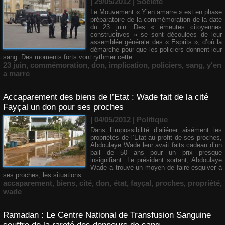
| 29/05/2012
|
Société
Le Mouvement « Y’en amarre » est en phase
préparatoire de la commémoration de la date
du 23 juin. Des « émeutes citoyennes
constructives » se sont découlées de leur
assemblée générale des « Esprits », d’où la
démarche pour que les policiers donnent leur
sang. Des moments forts vont rythmer cette...
23 juin
,
commémoration
,
don
,
implication
,
policiers
,
sang
,
y'en
a marre
Accaparement des biens de l’Etat : Wade fait de la cité
Fayçal un don pour ses proches
| 04/05/2012
|
Politique
Dans l’impossibilité d’aliéner aisément les
propriétés de l’Etat au profit de ses proches,
Abdoulaye Wade leur avait faits cadeau d’un
bail de 50 ans pour un prix presque
insignifiant. Le président sortant, Abdoulaye
Wade a trouvé un moyen de faire esquiver à
ses proches, les situations...
accaparement
,
biens
,
cité
,
don
,
état
,
fayçal
,
proches
,
propriété
,
wade
Ramadan : Le Centre National de Transfusion Sanguine