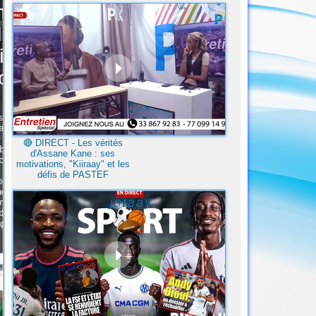
🔴​ DIRECT - Les vérités
d'Assane Kane : ses
motivations, "Kiiraay" et les
défis de PASTEF