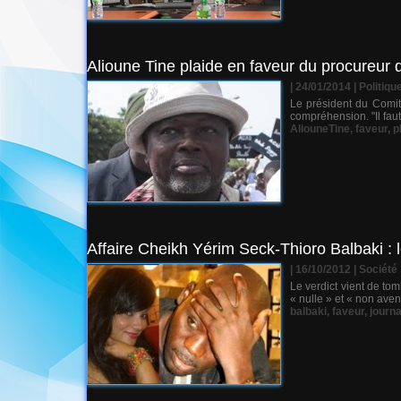
Alioune Tine plaide en faveur du procureur 
| 24/01/2014
|
Politiqu
Le président du Comit
compréhension. "Il faut
AliouneTine
,
faveur
,
p
Affaire Cheikh Yérim Seck-Thioro Balbaki : l
| 16/10/2012
|
Société
Le verdict vient de to
« nulle » et « non aven
balbaki
,
faveur
,
journa