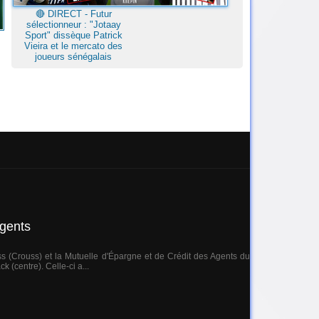
🔴​ DIRECT - Futur
sélectionneur : "Jotaay
Sport" dissèque Patrick
Vieira et le mercato des
joueurs sénégalais
agents
s (Crouss) et la Mutuelle d'Épargne et de Crédit des Agents du
 (centre). Celle-ci a...