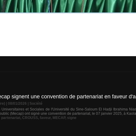
ecap signent une convention de partenariat en faveur d'
re) | 08/01/2026
|
Société
Universitaires et Sociales de l'Université du Sine-Saloum El Hadji Ibrahima Nias
ublic (Mecap) ont signé une convention de partenariat, le 07 janvier 2025, à Kaolack
 partenariat
,
CROUSS
,
faveur
,
MECAP
,
signe