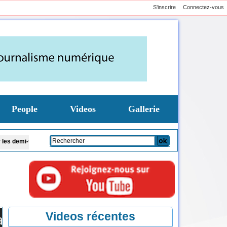
S'inscrire
Connectez-vous
People
Videos
Gallerie
s
Le chef du CENTCOM américain en visite en Israël pour discuter de l’Iran et
Videos récentes