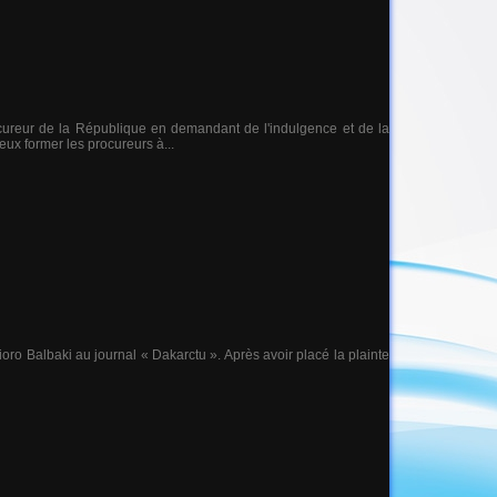
cureur de la République en demandant de l'indulgence et de la
ieux former les procureurs à...
oro Balbaki au journal « Dakarctu ». Après avoir placé la plainte