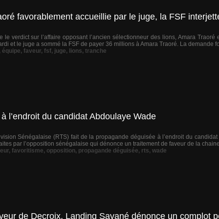
é favorablement accueillie par le juge, la FSF interjett
e le verdict sur l’affaire opposant l’ancien sélectionneur des lions, Amara Traoré 
ardi et le juge a sommé la FSF de payer 36 millions à Amara Traoré. La demande fo
,
équipe
,
faveur
,
fsf
,
juge
,
lions
,
tranche
à l’endroit du candidat Abdoulaye Wade
évision Sénégalaise (RTS) fait de la propagande déguisée à l’endroit du candid
aites par l’opposition sénégalaise qui dénonce un traitement de faveur de la chaine
eur
,
favoritisme
,
opposition
,
propagande déguisée
,
rts
,
wade
aveur de Decroix, Landing Savané dénonce un complot po