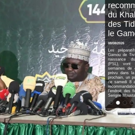
recommandations
du Khalife général
des Tidianes pour
le Gamou 2026
08/08/2026
Les préparatifs de l’édition 2026 du
Gamou de Tivaouane, commémorant la
naissance du Prophète Mouhamed
(PSL), vont bon train. À quelques
semaines de cet événement religieux,
prévu dans la nuit du 25 au 26 août
prochain, un point de presse a été tenu
ce samedi 8 août pour transmettre les
recommandations du Khalife général à
l’endroit des fidèles. Prenant la parole,
Serigne Moustapha Sy Al Amine,...