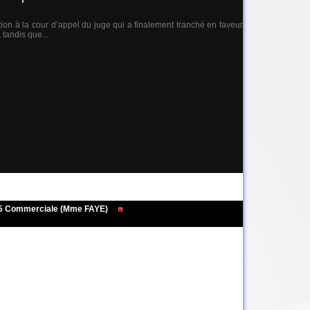
ion à la cour d’appel du juge qui a finalement tranché en faveur
tandis que...
495 Commerciale (Mme FAYE)