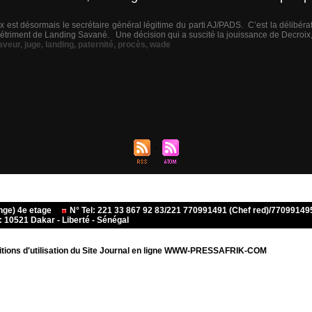
e
st désormais le secrétaire général légitime du parti AJ/PADS. C’est la délibérat
 détriment de Landing Savané. Une décision qui a suscité la jouissance de Decroix, 
aveur
,
juge
,
landing
,
paternité
,
procès
,
wade
ange) 4e etage
N° Tel: 221 33 867 92 83/221 770991491 (Chef red)/770991
10521 Dakar - Liberté - Sénégal
tions d'utilisation du Site Journal en ligne WWW-PRESSAFRIK-COM