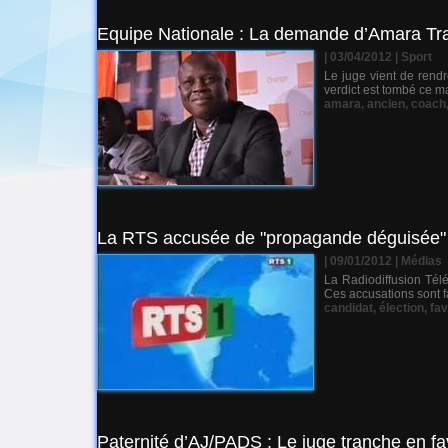
Equipe Nationale : La demande d’Amara Traor
| 03/04/2012
|
Sport
Le juge vient de rendr
verdict est tombé ce m
amara
,
ancien
,
coach
La RTS accusée de "propagande déguisée" 
| 09/01/2012
|
Médias
La Radiodiffusion Tél
Ces accusations sont f
candidat
,
élection
,
fav
Paternité d’AJ/PADS : Le juge tranche en f