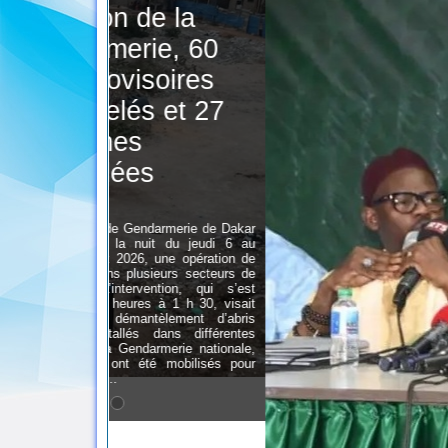
e la
e, 60
oires
 et 27
rmerie de Dakar
t du jeudi 6 au
une opération de
ieurs secteurs de
ntion, qui s’est
à 1 h 30, visait
èlement d’abris
dans différentes
merie nationale,
 mobilisés pour