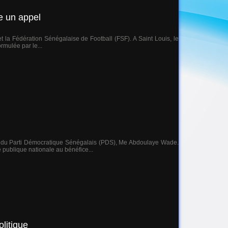
e un appel
et la Fédération Sénégalaise de Football (FSF). A Saint Louis, le
rmulée par le...
at du Parti Démocratique Sénégalais (PDS), Me Abdoulaye Wade.
 publique nationale au bénéfice...
litique