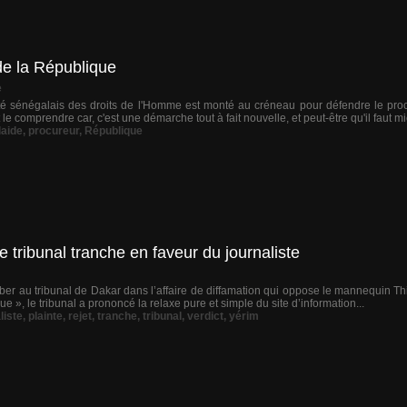
de la République
e
é sénégalais des droits de l'Homme est monté au créneau pour défendre le pro
 le comprendre car, c'est une démarche tout à fait nouvelle, et peut-être qu'il faut m
laide
,
procureur
,
République
e tribunal tranche en faveur du journaliste
mber au tribunal de Dakar dans l’affaire de diffamation qui oppose le mannequin Thi
ue », le tribunal a prononcé la relaxe pure et simple du site d’information...
liste
,
plainte
,
rejet
,
tranche
,
tribunal
,
verdict
,
yérim