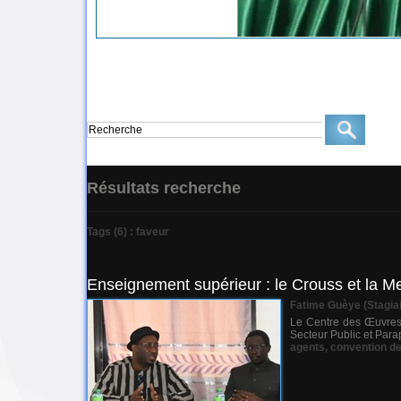
Résultats recherche
Tags (6) : faveur
Enseignement supérieur : le Crouss et la M
Fatime Guèye (Stagiai
Le Centre des Œuvres 
Secteur Public et Parap
agents
,
convention de