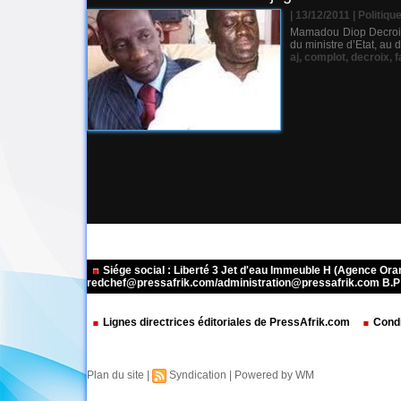
| 13/12/2011
|
Politiqu
Mamadou Diop Decroix e
du ministre d’Etat, au
aj
,
complot
,
decroix
,
f
Siége social : Liberté 3 Jet d'eau Immeuble H (Agence Or
redchef@pressafrik.com/administration@pressafrik.com B.P: 
Lignes directrices éditoriales de PressAfrik.com
Condi
Plan du site
|
Syndication
|
Powered by WM