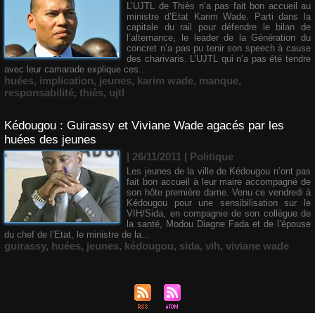
L’UJTL de Thiès n’a pas fait bon accueil au
ministre d’Etat Karim Wade. Parti dans la
capitale du rail pour défendre le bilan de
l’alternance, le leader de la Génération du
concret n’a pas pu tenir son speech à cause
des charivaris. L’UJTL qui n’a pas été tendre
avec leur camarade explique ces...
huées
,
implication
,
jeunes
,
karim wade
,
manque
,
responsabilité
,
thiès
,
ujtl
Kédougou : Guirassy et Viviane Wade agacés par les
huées des jeunes
| 26/11/2011
|
Politique
Les jeunes de la ville de Kédougou n’ont pas
fait bon accueil à leur maire accompagné de
son hôte première dame. Venu ce vendredi à
Kédougou pour une sensibilisation sur le
VIH/Sida, en compagnie de son collègue de
la santé, Modou Diagne Fada et de l’épouse
du chef de l’Etat, le ministre de la...
guirassy
,
huées
,
jeunes
,
kédougou
,
sida
,
vih
,
viviane wade