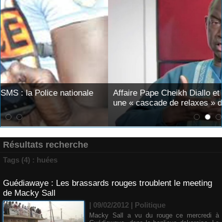
Affaire Pape Cheikh Diallo et Cie : Ousmane Kane prédit
une « cascade de relaxes » devant le tribunal si...
Résultats recherche
Tags (4) : huées
Guédiawaye : Les brassards rouges troublent le meeting
de Macky Sall
| 09/02/2012
|
Politique
Macky Sall a vu du rouge ce mercredi à