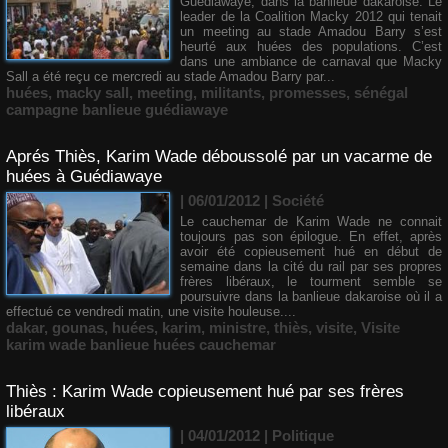
Guédiawaye, dans la banlieue dakaroise. Le
leader de la Coalition Macky 2012 qui tenait
un meeting au stade Amadou Barry s’est
heurté aux huées des populations. C’est
dans une ambiance de carnaval que Macky
Sall a été reçu ce mercredi au stade Amadou Barry par...
huées
,
macky sall
,
meeting
,
militants
,
promesses
,
sénégal
campagne banlieue guédiawaye
Aprés Thiès, Karim Wade déboussolé par un vacarme de
huées à Guédiawaye
| 06/01/2012
|
Société
Le cauchemar de Karim Wade ne connait
toujours pas son épilogue. En effet, après
avoir été copieusement hué en début de
semaine dans la cité du rail par ses propres
frères libéraux, le tourment semble se
poursuivre dans la banlieue dakaroise où il a
effectué ce vendredi matin, une visite houleuse....
dakar
,
gounas
,
huées
,
karim
,
ministre
,
thiès
,
visite
,
Visite
karim wade banlieue huées cauchemar
Thiès : Karim Wade copieusement hué par ses frères
libéraux
| 04/01/2012
|
Politique