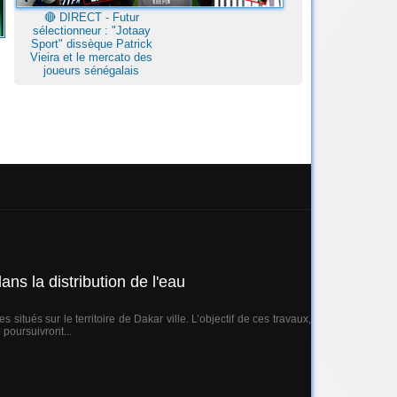
🔴​ DIRECT - Futur
sélectionneur : "Jotaay
Sport" dissèque Patrick
Vieira et le mercato des
joueurs sénégalais
ns la distribution de l'eau
itués sur le territoire de Dakar ville. L’objectif de ces travaux,
 poursuivront...