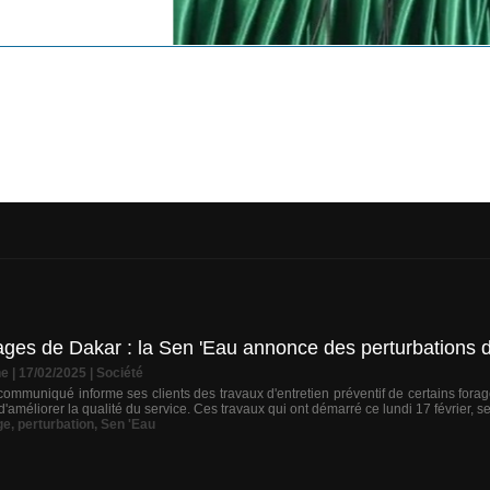
rages de Dakar : la Sen 'Eau annonce des perturbations da
ne
| 17/02/2025
|
Société
muniqué informe ses clients des travaux d'entretien préventif de certains forages s
'améliorer la qualité du service. Ces travaux qui ont démarré ce lundi 17 février, se
ge
,
perturbation
,
Sen 'Eau