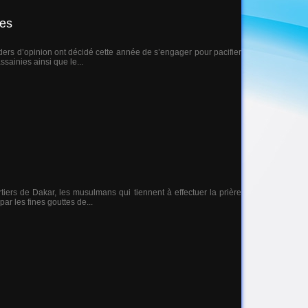
ces
ders d’opinion ont décidé cette année de s’engager pour pacifier
ssainies ainsi que le...
artiers de Dakar, les musulmans qui tiennent à effectuer la prière
r les fines gouttes de...