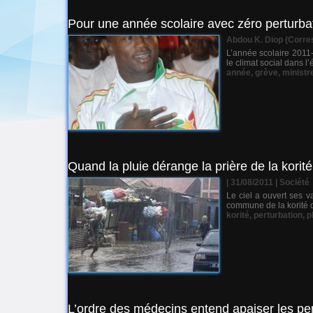
Pour une année scolaire avec zéro perturbat
Abdou K. Diop (Corres
L’année scolaire 2011-
le climat social dans l
année
,
grève
,
ministr
Quand la pluie dérange la prière de la korité
| 31/08/2011
|
Société
Le ciel a ouvert ses va
commune de la korité d
korité
,
perturbation
,
p
L’ordre des médecins entend apaiser les per