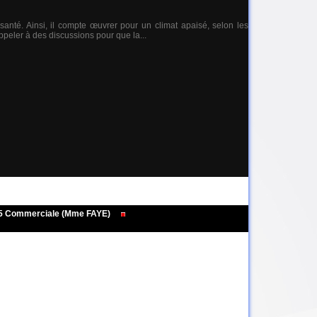
anté. Ainsi, il compte œuvrer pour un climat apaisé, selon les
eler à des discussions pour que la...
495 Commerciale (Mme FAYE)