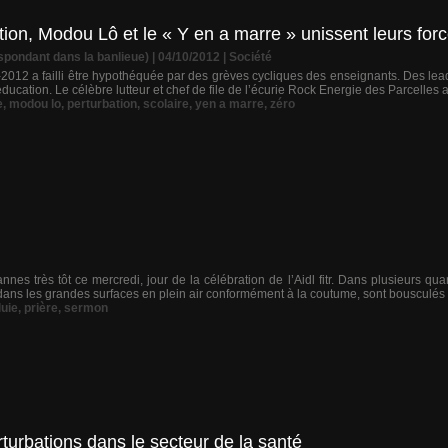
ion, Modou Lô et le « Y en a marre » unissent leurs for
pondant dans la banlieue) | 04/10/2012
|
Société
2012 a failli être hypothéquée par des grèves cycliques des enseignants. Des lea
’éducation. Le célèbre lutteur et chef de file de l’écurie Rock Energie des Parcelles a
e
,
modou lo
,
perturbation
,
scolaire
,
yen a marre
,
zéro
nnes très tôt ce mercredi, jour de la célébration de l’Aidl fitr. Dans plusieurs qu
ans les grandes surfaces en plein air conformément à la coutume, sont bousculés pa
luie
,
prière
,
sermon
turbations dans le secteur de la santé