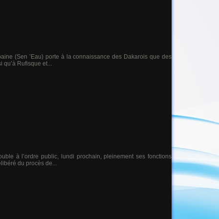
-urbaine (Sen ’Eau) porte à la connaissance des Dakarois que des
i qu’à Rufisque et...
uble à l’ordre public, lundi prochain, pleinement ses fonctions
libéré du procès de...