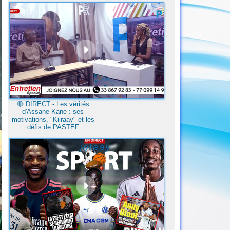
🔴​ DIRECT - Les vérités
d'Assane Kane : ses
motivations, "Kiiraay" et les
défis de PASTEF