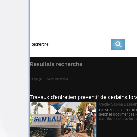
Résultats recherche
Tags (6) : perturbation
Travaux d'entretien préventif de certains fo
Cécile Sabina Basse
La SEN'EAU dans un com
selon le document est d
distribution
,
eau
,
fora