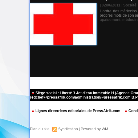
| 02/06/2011
|
Société
L’ordre des médecins 
propres mots de son pr
apaisement
,
médecin
Siége social : Liberté 3 Jet d'eau Immeuble H (Agence Or
redchef@pressafrik.com/administration@pressafrik.com B.P: 
Lignes directrices éditoriales de PressAfrik.com
Condi
Plan du site
|
Syndication
|
Powered by WM