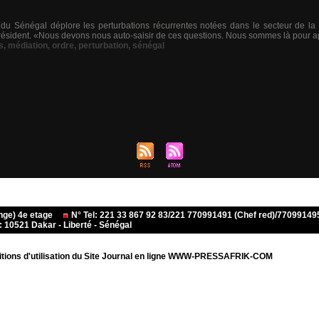
du Sénégal déplore les perturbations récurrentes notées dans le secteur de la s
ésident. «Nous devons nous auto-saisir de ces questions. Nous sommes là pour app
s
,
médiation
,
ordre
,
perturbation
,
sénégal
ange) 4e etage
N° Tel: 221 33 867 92 83/221 770991491 (Chef red)/770991
10521 Dakar - Liberté - Sénégal
tions d'utilisation du Site Journal en ligne WWW-PRESSAFRIK-COM