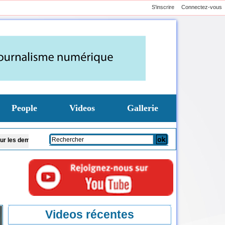
S'inscrire
Connectez-vous
People
Videos
Gallerie
les
Le chef du CENTCOM américain en visite en Israël pour discuter de l’Iran 
Videos récentes