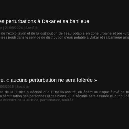
es perturbations à Dakar et sa banlieue
ne
| 21/08/2024
|
Société
 de l’exploitation et de la distribution de l’eau potable en zone urbaine et pré 
tées jeudi dans le service de distribution d’eau potable à Dakar et sa banlieue ains
ce, « aucune perturbation ne sera tolérée »
1/03/2015
|
Société
re de la Justice a déclaré que l’Etat va assuré, eu égard au risque élevé de tro
la sécurisation des personnes et des biens. « La sécurité sera assurée le jour du dé
e ministre de la Justice
,
perturbation
,
tolérée