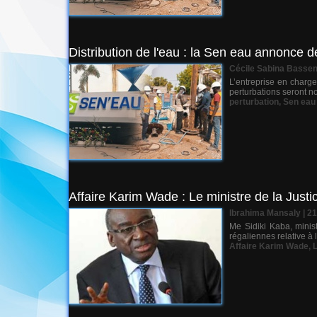
Distribution de l'eau : la Sen eau annonce d
Cécile Sabina Basse
L’entreprise en charge
perturbations seront no
perturbation
,
Sen eau
Affaire Karim Wade : Le ministre de la Justi
Ibrahima Mansaly
| 2
Me Sidiki Kaba, minist
régaliennes relative à 
Affaire Karim Wade
,
L