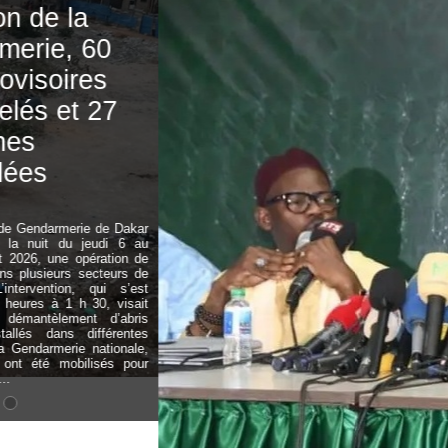
recommandations
du Khalife général
des Tidianes pour
le Gamou 2026
08/08/2026
Les préparatifs de l’édition 2026 du
Gamou de Tivaouane, commémorant la
naissance du Prophète Mouhamed
(PSL), vont bon train. À quelques
semaines de cet événement religieux,
prévu dans la nuit du 25 au 26 août
prochain, un point de presse a été tenu
ce samedi 8 août pour transmettre les
recommandations du Khalife général à
l’endroit des fidèles. Prenant la parole,
Serigne Moustapha Sy Al Amine,...