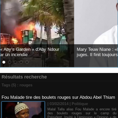
Mary Teuw Niane : «Le temps est le plus implacable des
juges. Il finit toujours par démasquer l’imposture»
Résultats recherche
Tags (5) : rouges
Fou Malade tire des boulets rouges sur Abdou Abel Thiam
| 03/02/2014
|
Politique
Malal Talla alias Fou Malade a encore tiré
des boulets rouges sur le camp du
Président. Invité à l’émission « Opinion » de