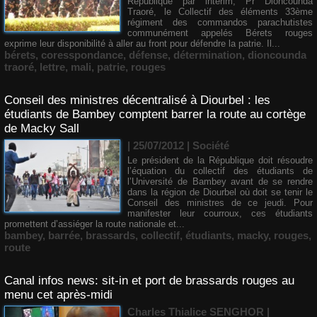
République par intérim, Pr Dioncounda
Traoré, le Collectif des éléments 33ème
régiment des commandos parachutistes
communément appelés Bérets rouges
exprime leur disponibilité à aller au front pour défendre la patrie. Il...
bérets
,
coresspondance
,
défense
,
détermination
,
dioncounda
traoré
,
lettre
,
mali
,
patrie
,
rouges
Conseil des ministres décentralisé à Diourbel : les
étudiants de Bambey comptent barrer la route au cortège
de Macky Sall
| 25/07/2012
|
Société
Le président de la République doit résoudre
l’équation du collectif des étudiants de
l’Université de Bambey avant de se rendre
dans la région de Diourbel où doit se tenir le
Conseil des ministres de ce jeudi. Pour
manifester leur courroux, ces étudiants
promettent d’assiéger la route nationale et...
bambey
,
barrée
,
brassards
,
collectif
,
étudiants
,
macky
,
rouges
,
route
Canal infos news: sit-in et port de brassards rouges au
menu cet après-midi
Charles Thialice SENGHOR |