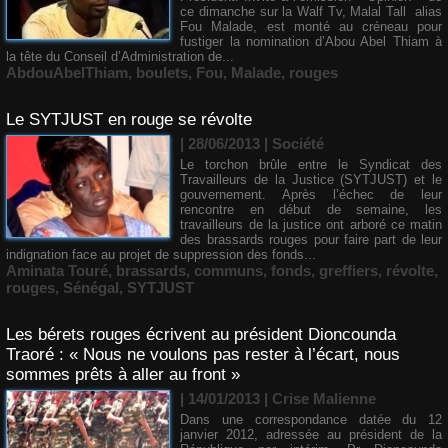
ce dimanche sur la Walf Tv, Malal Tall alias
Fou Malade, est monté au créneau pour
fustiger la nomination d’Abou Abel Thiam à
la tête du Conseil d’Administration de...
AbdouAbelThiam
,
boulets
,
Fou
,
Malade
,
rouges
Le SYTJUST en rouge se révolte
| 28/06/2013
|
Société
Le torchon brûle entre le Syndicat des
Travailleurs de la Justice (SYTJUST) et le
gouvernement. Après l’échec de leur
rencontre en début de semaine, les
travailleurs de la justice ont arboré ce matin
des brassards rouges pour faire part de leur
indignation face au projet de suppression des fonds...
Aminata Touré
,
brassards
,
communs
,
fonds
,
greffiers
,
révolte
,
rouges
,
Sénégal
,
SYTJUST
Les bérets rouges écrivent au président Dioncounda
Traoré : « Nous ne voulons pas rester à l’écart, nous
sommes prêts à aller au front »
| 14/01/2013
|
Crise Malienne
Dans une correspondance datée du 12
janvier 2012, adressée au président de la