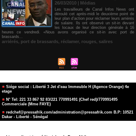
26/03/2010
|
Médias
Les travailleurs de Canal Infos News ont
déroulé cet après-midi le deuxième point de
leur plan d’action pour réclamer leurs arriérés
de salaire. Ils ont observé un sit-in devant
les locaux de leur direction générale à 16
heures ce vendredi. «Nous avons organisé ce sit-in avec port de
brassards...
arriérés
,
port de brassards
,
réclamer
,
rouges
,
salires
Siége social : Liberté 3 Jet d'eau Immeuble H (Agence Orange) 4e
etage
N° Tel: 221 33 867 92 83/221 770991491 (Chef red)/770991495
Commerciale (Mme FAYE)
redchef@pressafrik.com/administration@pressafrik.com B.P: 10521
Dakar - Liberté - Sénégal