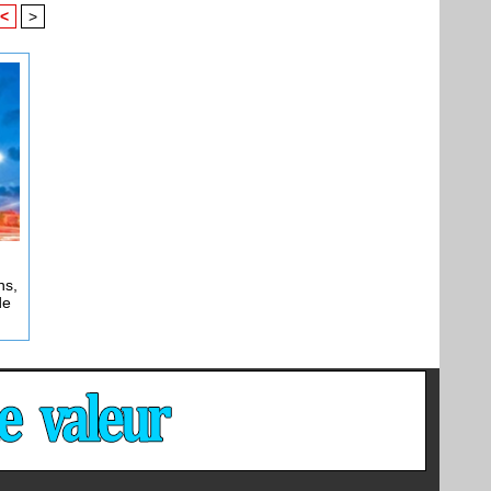
<
>
ns,
de