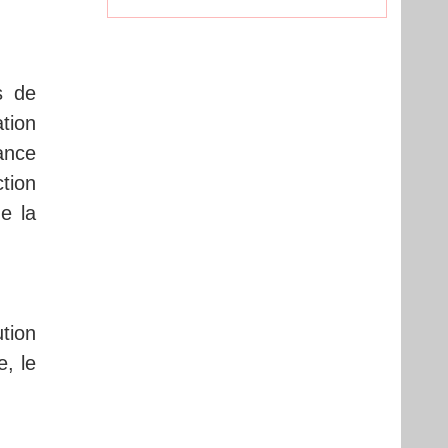
s de
tion
ance
tion
e la
tion
, le