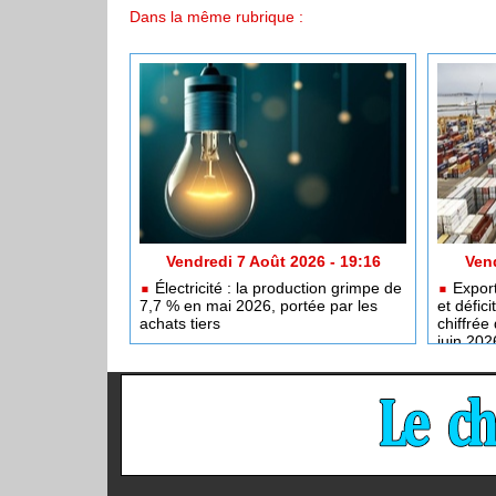
Dans la même rubrique :
Vendredi 7 Août 2026 - 19:16
Vend
Électricité : la production grimpe de
Export
7,7 % en mai 2026, portée par les
et défici
achats tiers
chiffré
juin 202