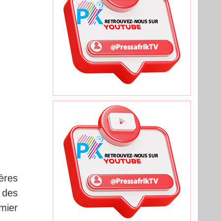
ères
 des
mier