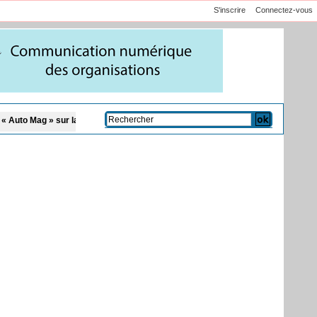
S'inscrire
Connectez-vous
 sur la TFM
Affaire Pape Cheikh Diallo et Cie : le Parquet fait appel après le 