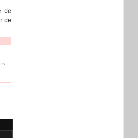
e de
r de
ers