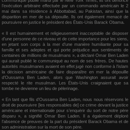
communiqué publié mardi par le New York Times, ils ont dénoncé
l’exécution arbitraire effectuée par un commando américain le 2
mai dans sa résidence à Abbottabad, au Pakistan, ainsi que la
disparition en mer de sa dépouille. Ils ont également menacé de
poursuivre en justice le président des États-Unis Barack Obama.
« Il est humainement et religieusement inacceptable de disposer
d’une personne de ce niveau et de cette importance pour les siens,
en jetant son corps à la mer d’une manière humiliante pour sa
famille et ses adeptes et qui porte préjudice aux sentiments de
centaines de millions de musulmans », a déclaré Omar Ben Laden
qui aurait publié le communiqué au nom de ses frères. De hautes
autorités musulmanes avaient en effet jugé non conforme à l’islam
la décision américaine de faire disparaître en mer la dépouille
d’Oussama Ben Laden, alors que Washington assurait avoir
respecté le rite musulman. Les États-Unis craignaient que sa
tombe ne devienne un lieu de pèlerinage.
« En tant que fils d’Oussama Ben Laden, nous nous réservons le
droit de poursuivre [les responsables de] ce crime devant la justice
américaine et internationale pour s’enquérir du sort de notre père
disparu », a signifié Omar Ben Laden. Il a également déploré
l’absence de preuves de la part du président Barack Obama et de
son administration sur la mort de son père.