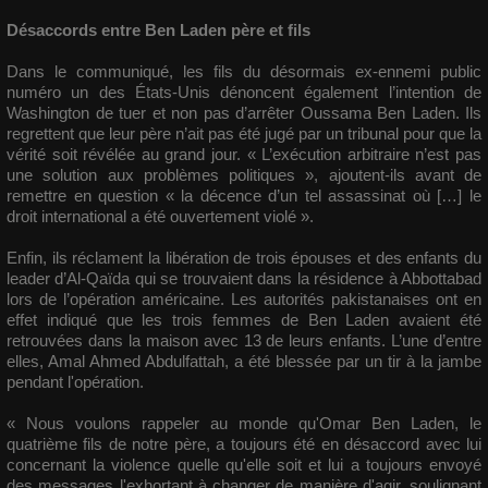
Désaccords entre Ben Laden père et fils
Dans le communiqué, les fils du désormais ex-ennemi public
numéro un des États-Unis dénoncent également l’intention de
Washington de tuer et non pas d’arrêter Oussama Ben Laden. Ils
regrettent que leur père n’ait pas été jugé par un tribunal pour que la
vérité soit révélée au grand jour. « L’exécution arbitraire n’est pas
une solution aux problèmes politiques », ajoutent-ils avant de
remettre en question « la décence d’un tel assassinat où […] le
droit international a été ouvertement violé ».
Enfin, ils réclament la libération de trois épouses et des enfants du
leader d’Al-Qaïda qui se trouvaient dans la résidence à Abbottabad
lors de l’opération américaine. Les autorités pakistanaises ont en
effet indiqué que les trois femmes de Ben Laden avaient été
retrouvées dans la maison avec 13 de leurs enfants. L’une d’entre
elles, Amal Ahmed Abdulfattah, a été blessée par un tir à la jambe
pendant l'opération.
« Nous voulons rappeler au monde qu'Omar Ben Laden, le
quatrième fils de notre père, a toujours été en désaccord avec lui
concernant la violence quelle qu'elle soit et lui a toujours envoyé
des messages l'exhortant à changer de manière d'agir, soulignant