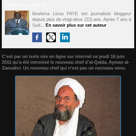
Ibrahima Lissa FAYE
Ibrahima Lissa FAYE est journaliste bloggeur
depuis plus de vingt-deux (22) ans. Après 7 ans à
Sud...
En savoir plus sur cet auteur
C'est par un texte mis en ligne sur internet ce jeudi 16 juin
2011 qu'a été intronisé le nouveau chef d'al-Qaïda, Ayman al-
Zaouahri. Un nouveau chef qui n'est pas un nouveau venu.