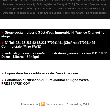
DOSSIER BEN LADEN
|
Campagne 2012
|
Scrutin présidentiel 2012
|
Magal Touba 2011
|
Prestation de serment Macky Sall
|
Législatives Sénégal 2012
|
Chronique
|
Fesman
|
eng
|
twitts
|
Agenda
|
vidéos sports
|
Dossier
|
Scrutin second tour présidentielle Sénégal
|
Actualité
|
Présentielle 2019
|
Foot
|
Autres Sports
|
PressAfrik_Charte
|
Liens sponsorisés
Siége social : Liberté 3 Jet d'eau Immeuble H (Agence Orange) 4e
etage
N° Tel: 221 33 867 92 83/221 770991491 (Chef red)/770991495
Commerciale (Mme FAYE)
redchef@pressafrik.com/administration@pressafrik.com B.P: 10521
Dakar - Liberté - Sénégal
Lignes directrices éditoriales de PressAfrik.com
Conditions d'utilisation du Site Journal en ligne WWW-
PRESSAFRIK-COM
|
|
Plan du site
Syndication
Powered by WM