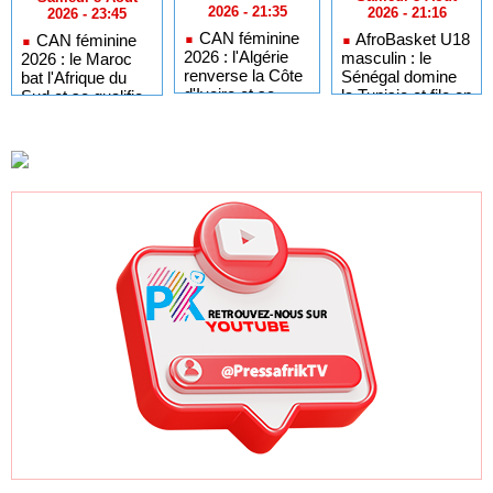
2026 - 21:35
2026 - 21:16
2026 - 23:45
CAN féminine
AfroBasket U18
CAN féminine
2026 : l'Algérie
masculin : le
2026 : le Maroc
renverse la Côte
Sénégal domine
bat l'Afrique du
d'Ivoire et se
la Tunisie et file en
Sud et se qualifie
qualifie pour les
quarts de finale
pour les demi-
demi-finales
finales