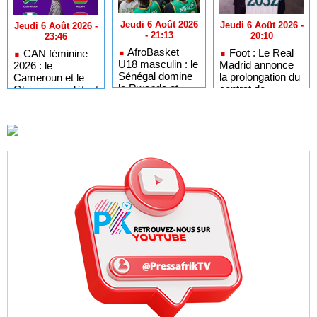
Jeudi 6 Août 2026
Jeudi 6 Août 2026 -
Jeudi 6 Août 2026 -
- 21:13
20:10
23:46
AfroBasket
Foot : Le Real
CAN féminine
U18 masculin : le
Madrid annonce
2026 : le
Sénégal domine
la prolongation du
Cameroun et le
le Rwanda et
contrat de
Ghana complètent
réussit son
Vinicius Jr
le tableau des
entrée en lice
jusqu'en 2032
quarts de finale