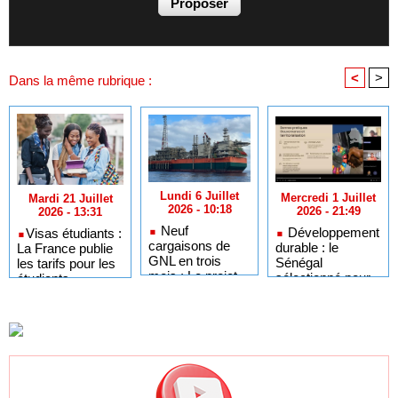
<
>
Dans la même rubrique :
Lundi 6 Juillet
Mercredi 1 Juillet
Mardi 21 Juillet
2026 - 10:18
2026 - 21:49
2026 - 13:31
Neuf
Développement
​Visas étudiants :
cargaisons de
durable : le
La France publie
GNL en trois
Sénégal
les tarifs pour les
mois : Le projet
sélectionné pour
étudiants
GTA en pleine
l'Africa Day à
sénégalais et
accélération
New York grâce à
autres candidats
après un premier
ses bonnes
africains
trimestre record
pratiques sur les
ODD