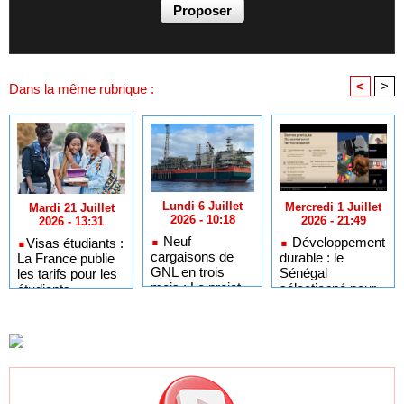
<
>
Dans la même rubrique :
Lundi 6 Juillet
Mercredi 1 Juillet
Mardi 21 Juillet
2026 - 10:18
2026 - 21:49
2026 - 13:31
Neuf
Développement
​Visas étudiants :
cargaisons de
durable : le
La France publie
GNL en trois
Sénégal
les tarifs pour les
mois : Le projet
sélectionné pour
étudiants
GTA en pleine
l'Africa Day à
sénégalais et
accélération
New York grâce à
autres candidats
après un premier
ses bonnes
africains
trimestre record
pratiques sur les
ODD