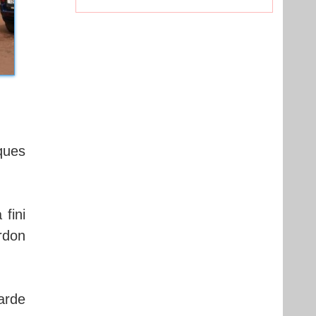
ques
 fini
rdon
garde