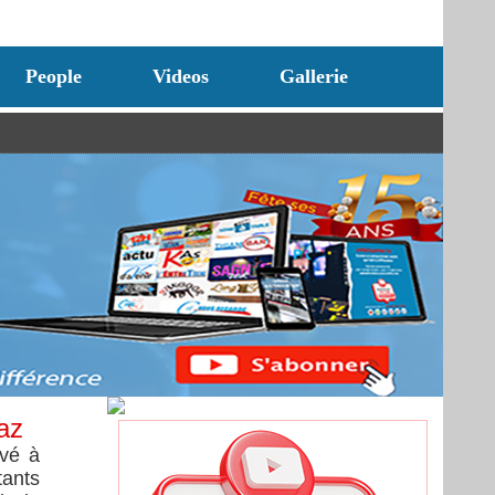
People
Videos
Gallerie
az
avé à
tants