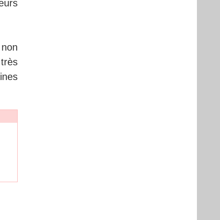
eurs
 non
très
ines