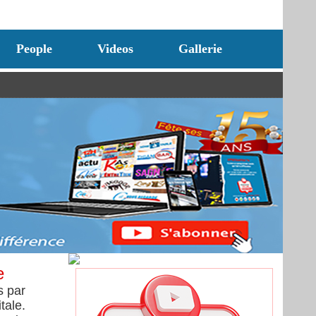
People
Videos
Gallerie
e
s par
tale.