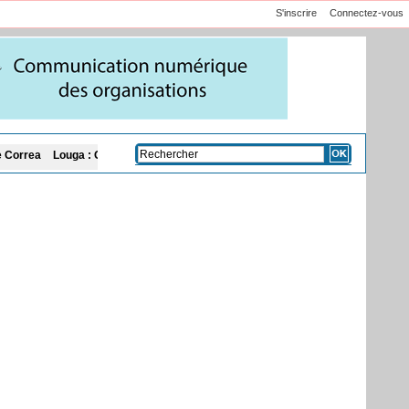
S'inscrire
Connectez-vous
uga : Ousmane Sonko interpelle le Président Diomaye sur l'organisation des éle