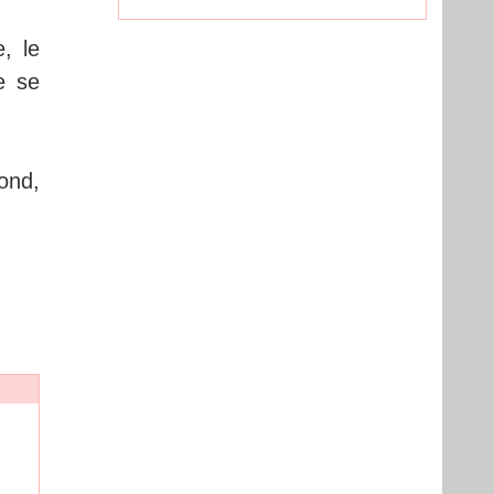
e, le
e se
ond,