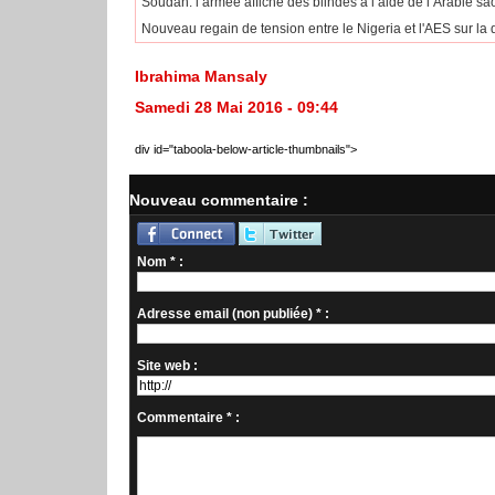
Soudan: l’armée affiche des blindés à l’aide de l’Arabie s
Nouveau regain de tension entre le Nigeria et l'AES sur la q
Ibrahima Mansaly
Samedi 28 Mai 2016 - 09:44
div id="taboola-below-article-thumbnails">
Nouveau commentaire :
Nom * :
Adresse email (non publiée) * :
Site web :
Commentaire * :