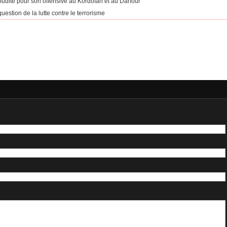
aoudite pour son offensive au Kordofan et au Darfour
uestion de la lutte contre le terrorisme