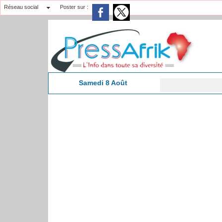
Réseau social
Poster sur :
Samedi 8 Août
C
16:59