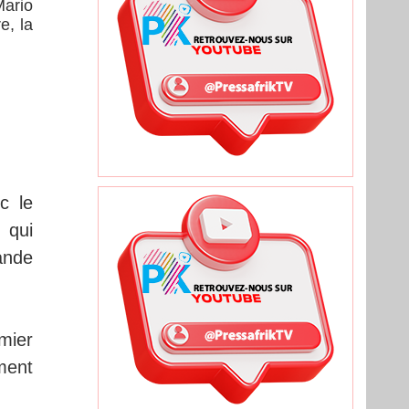
Mario
e, la
c le
 qui
ande
mier
ment