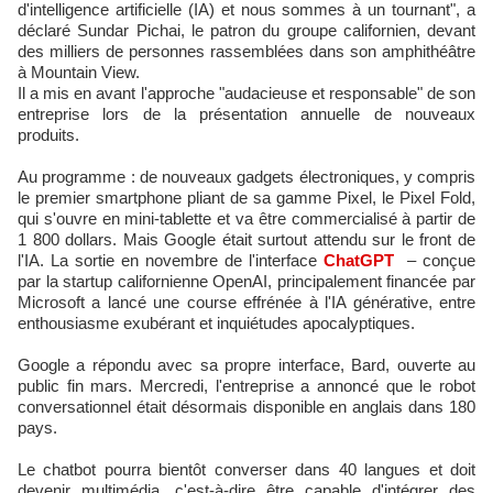
d'intelligence artificielle (IA) et nous sommes à un tournant", a
déclaré Sundar Pichai, le patron du groupe californien, devant
des milliers de personnes rassemblées dans son amphithéâtre
à Mountain View.
Il a mis en avant l'approche "audacieuse et responsable" de son
entreprise lors de la présentation annuelle de nouveaux
produits.
Au programme : de nouveaux gadgets électroniques, y compris
le premier smartphone pliant de sa gamme Pixel, le Pixel Fold,
qui s'ouvre en mini-tablette et va être commercialisé à partir de
1 800 dollars. Mais Google était surtout attendu sur le front de
l'IA. La sortie en novembre de l'interface
ChatGPT
– conçue
par la startup californienne OpenAI, principalement financée par
Microsoft a lancé une course effrénée à l'IA générative, entre
enthousiasme exubérant et inquiétudes apocalyptiques.
Google a répondu avec sa propre interface, Bard, ouverte au
public fin mars. Mercredi, l'entreprise a annoncé que le robot
conversationnel était désormais disponible en anglais dans 180
pays.
Le chatbot pourra bientôt converser dans 40 langues et doit
devenir multimédia, c'est-à-dire être capable d'intégrer des