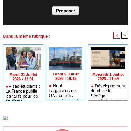
<
>
Dans la même rubrique :
Lundi 6 Juillet
Mercredi 1 Juillet
Mardi 21 Juillet
2026 - 10:18
2026 - 21:49
2026 - 13:31
Neuf
Développement
​Visas étudiants :
cargaisons de
durable : le
La France publie
GNL en trois
Sénégal
les tarifs pour les
mois : Le projet
sélectionné pour
étudiants
GTA en pleine
l'Africa Day à
sénégalais et
accélération
New York grâce à
autres candidats
après un premier
ses bonnes
africains
trimestre record
pratiques sur les
ODD