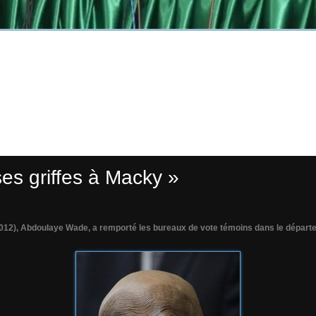
s griffes à Macky »
-2012), Abdoulaye Wade, a remporté les bureaux de vote témoins dans le dépar