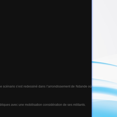
me scénario s’est redessiné dans l’arrondissement de Ndande où
publiques avec une mobilisation considération de ses militants.