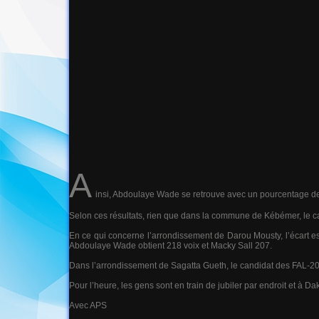
A
insi, Abdoulaye Wade se retrouve avec un pourcentage de 
Selon ces résultats, rien que dans la commune de Kébémer, le c
En ce qui concerne l’arrondissement de Darou Mousty, l’écart 
Abdoulaye Wade obtient 218 voix et Macky Sall 207.
Dans l’arrondissement de Sagatta Gueth, le candidat des FAL-20
Pour l’heure, les gens sont en train de jubiler par endroit et à Da
Avec APS