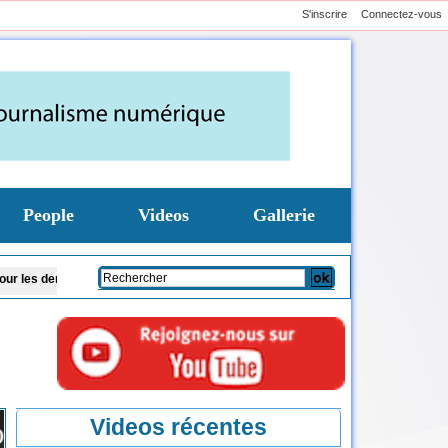
S'inscrire
Connectez-vous
People
Videos
Gallerie
nales
Le chef du CENTCOM américain en visite en Israël pour discuter de l’Ira
Videos récentes