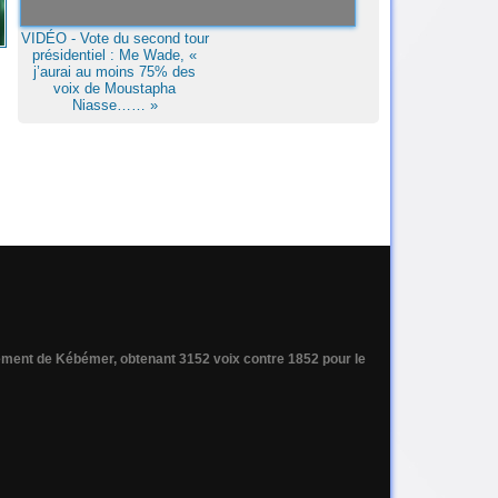
VIDÉO - Vote du second tour
présidentiel : Me Wade, «
j’aurai au moins 75% des
voix de Moustapha
Niasse…… »
tement de Kébémer, obtenant 3152 voix contre 1852 pour le