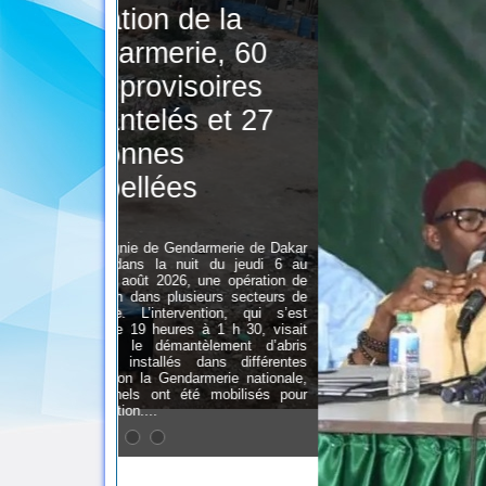
e la
e, 60
oires
 et 27
rmerie de Dakar
t du jeudi 6 au
une opération de
ieurs secteurs de
ntion, qui s’est
à 1 h 30, visait
èlement d’abris
dans différentes
merie nationale,
 mobilisés pour