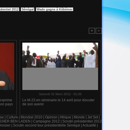
dentiel 2012
,
Sénégal
,
Wade gagne à Kébémer
<
>
Samedi 31 Mars 2012 - 01:26
’exprime
Le M-23 en séminaire le 14 avril pour discuter
 son pays
de son avenir
se
|
Culture
|
Mondial 2010
|
Opinion
|
Afrique
|
Monde
|
Jet Set
|
SSIER BEN LADEN
|
Campagne 2012
|
Scrutin présidentiel 2012
ossier
|
Scrutin second tour présidentielle Sénégal
|
Actualité
|