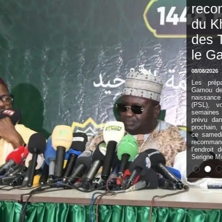
recommandations
du Khalife général
des Tidianes pour
le Gamou 2026
08/08/2026
Les préparatifs de l’édition 2026 du
Gamou de Tivaouane, commémorant la
naissance du Prophète Mouhamed
(PSL), vont bon train. À quelques
semaines de cet événement religieux,
prévu dans la nuit du 25 au 26 août
prochain, un point de presse a été tenu
ce samedi 8 août pour transmettre les
recommandations du Khalife général à
l’endroit des fidèles. Prenant la parole,
Serigne Moustapha Sy Al Amine,...