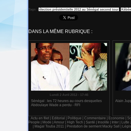
Tags
:
élection présidentielle 2012 au Sénégal second tour
,
Kébé
DANS LA MÊME RUBRIQUE :
Lundi 2 Avril 2012 - 17:46
Sénégal : les 72 heures au cours desquelles
Alain Jupp
Abdoulaye Wade a perdu - RFI
Actu en filet
|
Editorial
|
Politique
|
Commentaire
|
Economie
|
So
People
|
Mode
|
Amour
|
High Tech
|
Santé
|
Insolite
|
Inter
|
Lutte
|
Magal Touba 2011
|
Prestation de serment Macky Sall
|
Légis