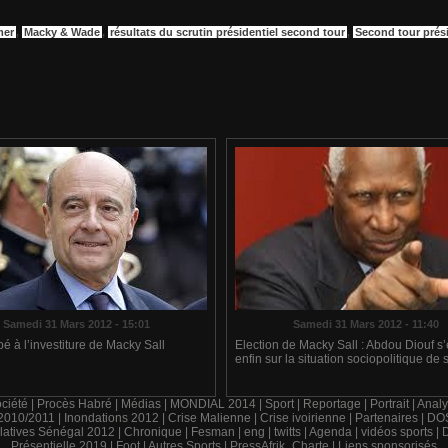
mer
,
Macky & Wade
,
résultats du scrutin présidentiel second tour
,
Second tour prési
Samedi 31 Mars 2012 - 15:01
Samedi 31 Mars 2012 - 11:40
é à l’investiture de Macky Sall
Election de Macky Sall : Abdou Diouf s
enfin sur la situation sociopolitique de
ciété
|
Procès Habré
|
Médias
|
MONDIAL 2014
|
Sport
|
Reportage
|
Portrait
|
Analy
 2010/2011
|
Inondations 2012
|
Crise Malienne
|
Crise ivoirienne
|
Partenaires
|
DO
latives Sénégal 2012
|
Chronique
|
Fesman
|
eng
|
twitts
|
Agenda
|
vidéos sports
|
D
Présentielle 2019
|
Foot
|
Autres Sports
|
PressAfrik_Charte
|
Liens sponsorisés