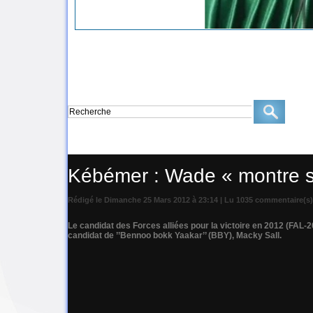
Accueil
>
Scrutin second tour présidentielle Sénégal
Kébémer : Wade « montre se
Rédigé le Dimanche 25 Mars 2012 à 23:14 | Lu 1035 commentaire(s)
Le candidat des Forces alliées pour la victoire en 2012 (FAL
candidat de ’’Bennoo bokk Yaakar’’ (BBY), Macky Sall.