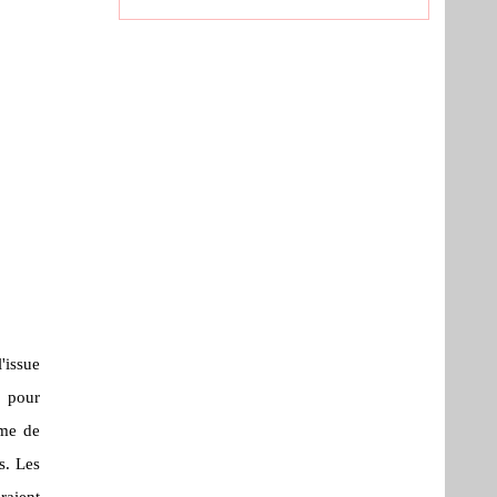
'issue
 pour
mme de
s.
Les
raient