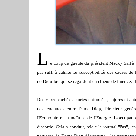
L
e coup de gueule du président
Macky
Sall
à 
pas suffi à calmer les susceptibilités des cadres de l
de
Diourbel
qui se regardent en chiens de faïence.
I
Des vitres cachées, portes enfoncées, injures et au
des tendances entre Dame Diop, Directeur gén
l'Economie et la maîtrise de l'Energie.
L'occupati
discorde.
Cela a conduit, relaie le journal "l'as", les
partisans de Dame
Diop
dénoncent « les comporte