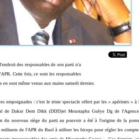
l'endroit des responsables de son parti n'a
'
APR
.
Cette fois, ce sont les responsables
ls en sont même venus aux mains samedi dernier.
tres empoignades :
c'est le triste spectacle offert par les «
apéristes
» à l
éral de Dakar Dem Dikk (DDD)et Moustapha Guèye Dg de l'Agence
on du nouveau siège du parti au pouvoir a été à l'origine de la po
 militants de l'
APR
du
Baol
à utiliser les biceps pour régler les compte
ments irresponsables des amis de Moustapha
Gueye
».
Ces derniers, se