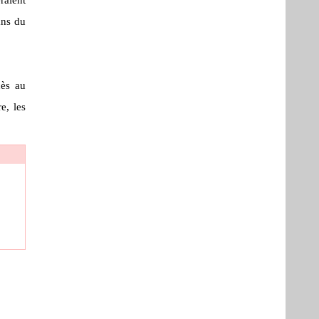
ans du
cès au
e, les