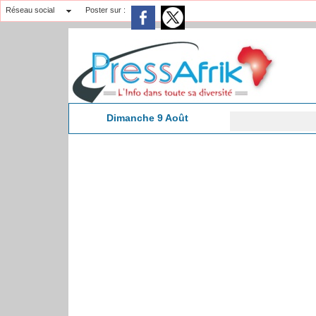
Réseau social
Poster sur :
Dimanche 9 Août
C
6:32