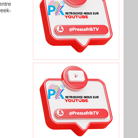
entre
week-