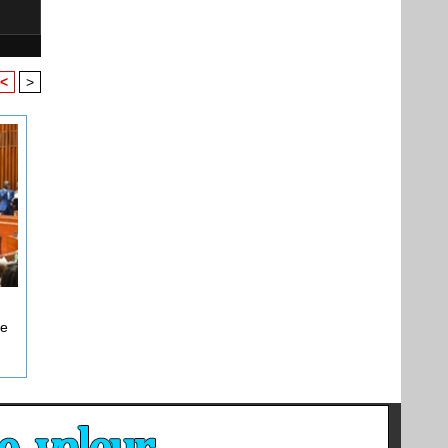
<
>
de