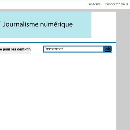
S'inscrire
Connectez-vous
nales
Le chef du CENTCOM américain en visite en Israël pour discuter de l’Ira