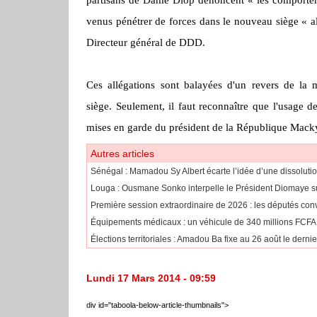
venus pénétrer de forces dans le nouveau siège « al
Directeur général de DDD.
Ces allégations sont balayées d'un revers de la m
siège.
Seulement, il faut reconnaître que l'usage d
mises en garde du président de la République
Mack
Autres articles
Sénégal : Mamadou Sy Albert écarte l’idée d’une dissoluti
Louga : Ousmane Sonko interpelle le Président Diomaye sur
Première session extraordinaire de 2026 : les députés con
Équipements médicaux : un véhicule de 340 millions FCFA
Élections territoriales : Amadou Ba fixe au 26 août le dernie
Lundi 17 Mars 2014 - 09:59
div id="taboola-below-article-thumbnails">