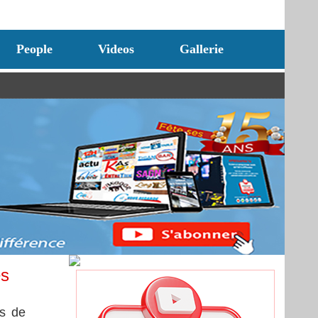
People
Videos
Gallerie
es
as de