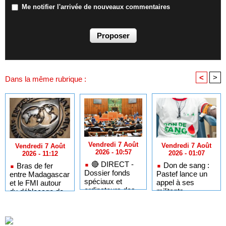
Me notifier l'arrivée de nouveaux commentaires
<
>
Dans la même rubrique :
Vendredi 7 Août
Vendredi 7 Août
Vendredi 7 Août
2026 - 10:57
2026 - 01:07
2026 - 11:12
🔴​ DIRECT -
Don de sang :
Bras de fer
Dossier fonds
Pastef lance un
entre Madagascar
spéciaux et
appel à ses
et le FMI autour
ordinateurs des
militants,
du déblocage de
étudiants : Sonko
sympathisants et
plus de 180
cherche-t-il à
à l'ensemble des
millions de dollars
épingler ...?
citoyens