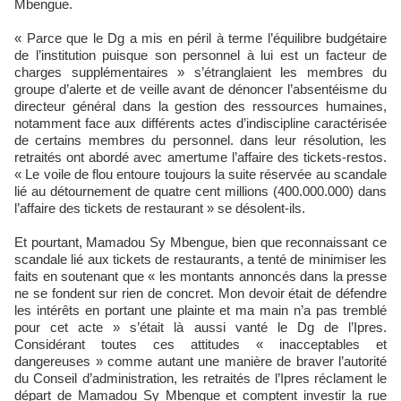
Mbengue.
« Parce que le Dg a mis en péril à terme l’équilibre budgétaire
de l’institution puisque son personnel à lui est un facteur de
charges supplémentaires » s’étranglaient les membres du
groupe d’alerte et de veille avant de dénoncer l’absentéisme du
directeur général dans la gestion des ressources humaines,
notamment face aux différents actes d’indiscipline caractérisée
de certains membres du personnel. dans leur résolution, les
retraités ont abordé avec amertume l’affaire des tickets-restos.
« Le voile de flou entoure toujours la suite réservée au scandale
lié au détournement de quatre cent millions (400.000.000) dans
l’affaire des tickets de restaurant » se désolent-ils.
Et pourtant, Mamadou Sy Mbengue, bien que reconnaissant ce
scandale lié aux tickets de restaurants, a tenté de minimiser les
faits en soutenant que « les montants annoncés dans la presse
ne se fondent sur rien de concret. Mon devoir était de défendre
les intérêts en portant une plainte et ma main n’a pas tremblé
pour cet acte » s’était là aussi vanté le Dg de l’Ipres.
Considérant toutes ces attitudes « inacceptables et
dangereuses » comme autant une manière de braver l’autorité
du Conseil d’administration, les retraités de l’Ipres réclament le
départ de Mamadou Sy Mbengue et comptent investir la rue