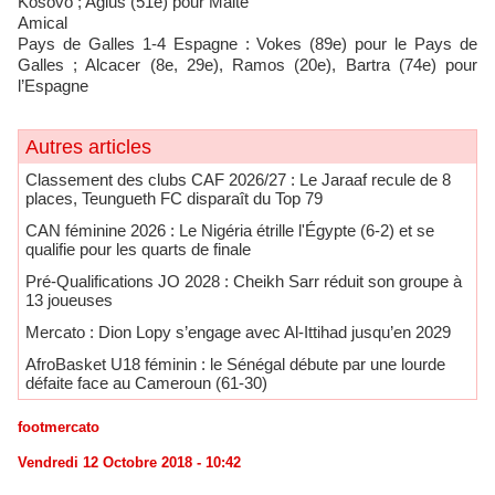
Kosovo ; Agius (51e) pour Malte
Amical
Pays de Galles 1-4 Espagne : Vokes (89e) pour le Pays de
Galles ; Alcacer (8e, 29e), Ramos (20e), Bartra (74e) pour
l’Espagne
Autres articles
Classement des clubs CAF 2026/27 : Le Jaraaf recule de 8
places, Teungueth FC disparaît du Top 79
CAN féminine 2026 : Le Nigéria étrille l'Égypte (6-2) et se
qualifie pour les quarts de finale
Pré-Qualifications JO 2028 : Cheikh Sarr réduit son groupe à
13 joueuses
Mercato : Dion Lopy s’engage avec Al-Ittihad jusqu’en 2029
AfroBasket U18 féminin : le Sénégal débute par une lourde
défaite face au Cameroun (61-30)
footmercato
Vendredi 12 Octobre 2018 - 10:42