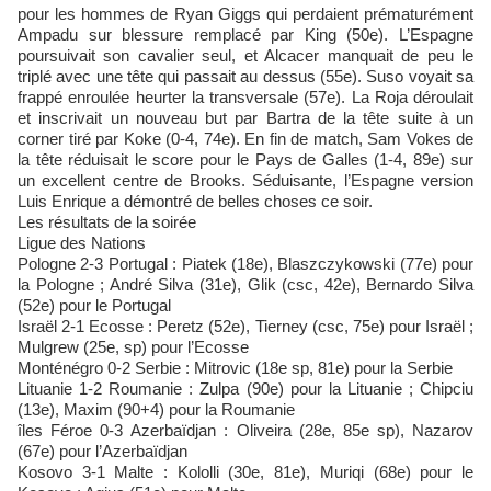
pour les hommes de Ryan Giggs qui perdaient prématurément
Ampadu sur blessure remplacé par King (50e). L’Espagne
poursuivait son cavalier seul, et Alcacer manquait de peu le
triplé avec une tête qui passait au dessus (55e). Suso voyait sa
frappé enroulée heurter la transversale (57e). La Roja déroulait
et inscrivait un nouveau but par Bartra de la tête suite à un
corner tiré par Koke (0-4, 74e). En fin de match, Sam Vokes de
la tête réduisait le score pour le Pays de Galles (1-4, 89e) sur
un excellent centre de Brooks. Séduisante, l’Espagne version
Luis Enrique a démontré de belles choses ce soir.
Les résultats de la soirée
Ligue des Nations
Pologne 2-3 Portugal : Piatek (18e), Blaszczykowski (77e) pour
la Pologne ; André Silva (31e), Glik (csc, 42e), Bernardo Silva
(52e) pour le Portugal
Israël 2-1 Ecosse : Peretz (52e), Tierney (csc, 75e) pour Israël ;
Mulgrew (25e, sp) pour l’Ecosse
Monténégro 0-2 Serbie : Mitrovic (18e sp, 81e) pour la Serbie
Lituanie 1-2 Roumanie : Zulpa (90e) pour la Lituanie ; Chipciu
(13e), Maxim (90+4) pour la Roumanie
îles Féroe 0-3 Azerbaïdjan : Oliveira (28e, 85e sp), Nazarov
(67e) pour l’Azerbaïdjan
Kosovo 3-1 Malte : Kololli (30e, 81e), Muriqi (68e) pour le