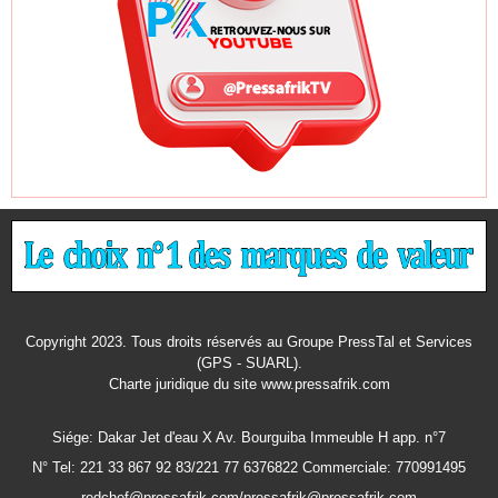
Copyright 2023. Tous droits réservés au Groupe PressTal et Services
(GPS - SUARL).
Charte juridique
du site www.pressafrik.com
Siége: Dakar Jet d'eau X Av. Bourguiba Immeuble H app. n°7
N° Tel: 221 33 867 92 83/221 77 6376822 Commerciale: 770991495
redchef@pressafrik.com/pressafrik@pressafrik.com