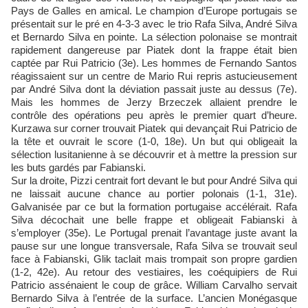
Pays de Galles en amical. Le champion d’Europe portugais se
présentait sur le pré en 4-3-3 avec le trio Rafa Silva, André Silva
et Bernardo Silva en pointe. La sélection polonaise se montrait
rapidement dangereuse par Piatek dont la frappe était bien
captée par Rui Patricio (3e). Les hommes de Fernando Santos
réagissaient sur un centre de Mario Rui repris astucieusement
par André Silva dont la déviation passait juste au dessus (7e).
Mais les hommes de Jerzy Brzeczek allaient prendre le
contrôle des opérations peu après le premier quart d’heure.
Kurzawa sur corner trouvait Piatek qui devançait Rui Patricio de
la tête et ouvrait le score (1-0, 18e). Un but qui obligeait la
sélection lusitanienne à se découvrir et à mettre la pression sur
les buts gardés par Fabianski.
Sur la droite, Pizzi centrait fort devant le but pour André Silva qui
ne laissait aucune chance au portier polonais (1-1, 31e).
Galvanisée par ce but la formation portugaise accélérait. Rafa
Silva décochait une belle frappe et obligeait Fabianski à
s’employer (35e). Le Portugal prenait l’avantage juste avant la
pause sur une longue transversale, Rafa Silva se trouvait seul
face à Fabianski, Glik taclait mais trompait son propre gardien
(1-2, 42e). Au retour des vestiaires, les coéquipiers de Rui
Patricio assénaient le coup de grâce. William Carvalho servait
Bernardo Silva à l’entrée de la surface. L’ancien Monégasque