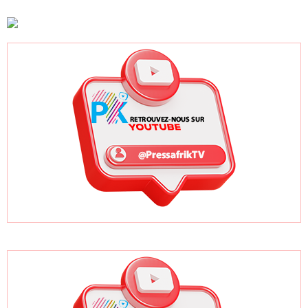
de finale
joueuses
FC disparaît du
Top 79