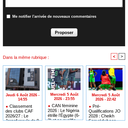
Me notifier l'arrivée de nouveaux commentaires
<
>
Dans la même rubrique :
Mercredi 5 Août
Mercredi 5 Août
Jeudi 6 Août 2026 -
2026 - 23:55
2026 - 22:42
14:55
CAN féminine
Pré-
Classement
2026 : Le Nigéria
Qualifications JO
des clubs CAF
étrille l'Égypte (6-
2028 : Cheikh
2026/27 : Le
2) et se qualifie
Sarr réduit son
Jaraaf recule de 8
pour les quarts
groupe à 13
places, Teungueth