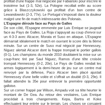
profitait d’une frappe mal négociée par Fabianski pour inscrire le
troisième but (1-3, 52e). La Pologne recollait enfin au score
grâce à Blaszczykowski qui profitait d’un bon centre de
Lewandowski (2-3, 77e). Le Portugal s’imposait dans la douleur
malgré une fin de match intéressante des Polonais.
L’Espagne déroule face au Pays de Galles
De son côté, l’Espagne emmenée par Luis Enrique se jaugeait
face au Pays de Galles. La Roja s’appuyait au coup d’envoi sur
un 4-3-3 avec Alcacer, Morata et Suso en attaque. L’Espagne
démarrait idéalement le match en ouvrant le score dès la 8ème
minute. Sur un centre de Suso mal négocié par Hennessey,
Niguez alertait Alcacer dont la frappe trompait le portier gallois
(0-1). Les champions du monde 2010 doublaient la mise sur un
coup-franc tiré par Saul Niguez, Ramos d’une tête croisée
trompait Hennessey (0-2, 20e). Le Pays de Galles rendait les
armes logiquement à la demi-heure de jeu sur un centre mal
renvoyé par la défense, Paco Alcacer bien placé ajustait
Hennessey d’une belle volée et s’offrait un doublé (0-3, 29e). Il
fallait attendre la 35e pour entrevoir la première opportunité
galloise.
Sur un corner frappé par Wilson, Ampadu voit sa tête heurter le
montant de De Gea. Au retour des vestiaires, Luis Enrique
procédait à trois changements. Kepa, Bartra et Koke
effectuaient leur entrée sur le terrain. Les choses se corsaient