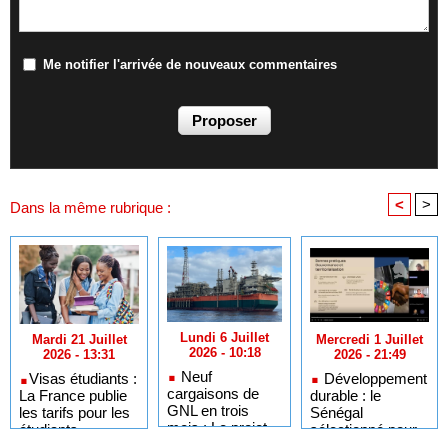
Me notifier l'arrivée de nouveaux commentaires
<
>
Dans la même rubrique :
Lundi 6 Juillet
Mercredi 1 Juillet
Mardi 21 Juillet
2026 - 10:18
2026 - 21:49
2026 - 13:31
Neuf
Développement
​Visas étudiants :
cargaisons de
durable : le
La France publie
GNL en trois
Sénégal
les tarifs pour les
mois : Le projet
sélectionné pour
étudiants
GTA en pleine
l'Africa Day à
sénégalais et