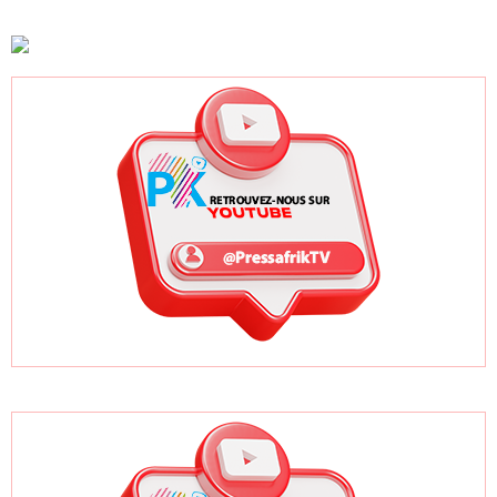
accélération
New York grâce à
autres candidats
après un premier
ses bonnes
africains
trimestre record
pratiques sur les
ODD