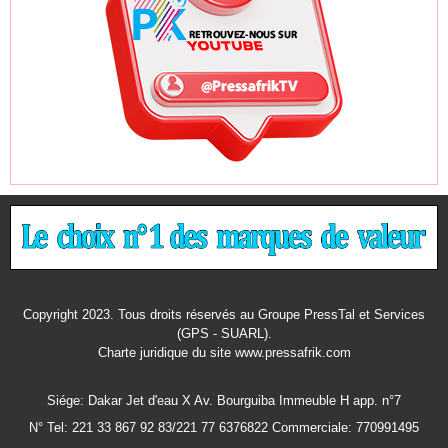
Copyright 2023. Tous droits réservés au Groupe PressTal et Services
(GPS - SUARL).
Charte juridique
du site www.pressafrik.com
Siége: Dakar Jet d'eau X Av. Bourguiba Immeuble H app. n°7
N° Tel: 221 33 867 92 83/221 77 6376822 Commerciale: 770991495