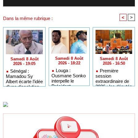
<
>
Dans la même rubrique :
Samedi 8 Août
Samedi 8 Août
Samedi 8 Août
2026 - 18:22
2026 - 16:50
2026 - 19:05
Louga :
Première
Sénégal :
Ousmane Sonko
session
Mamadou Sy
interpelle le
extraordinaire de
Albert écarte l’idée
Président
2026 : les députés
d’une dissolution
Diomaye sur
convoqués en
de l’Assemblée
l'organisation des
séance plénière
nationale
élections locales
ce lundi 10 août