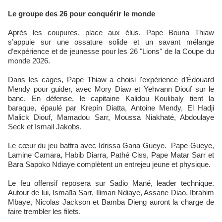
Le groupe des 26 pour conquérir le monde
Après les coupures, place aux élus. Pape Bouna Thiaw
s’appuie sur une ossature solide et un savant mélange
d’expérience et de jeunesse pour les 26 "Lions" de la Coupe du
monde 2026.
Dans les cages, Pape Thiaw a choisi l'expérience d’Édouard
Mendy pour guider, avec Mory Diaw et Yehvann Diouf sur le
banc. En défense, le capitaine Kalidou Koulibaly tient la
baraque, épaulé par Krepín Diatta, Antoine Mendy, El Hadji
Malick Diouf, Mamadou Sarr, Moussa Niakhaté, Abdoulaye
Seck et Ismail Jakobs.
Le cœur du jeu battra avec Idrissa Gana Gueye. Pape Gueye,
Lamine Camara, Habib Diarra, Pathé Ciss, Pape Matar Sarr et
Bara Sapoko Ndiaye complètent un entrejeu jeune et physique.
Le feu offensif reposera sur Sadio Mané, leader technique.
Autour de lui, Ismaïla Sarr, Iliman Ndiaye, Assane Diao, Ibrahim
Mbaye, Nicolas Jackson et Bamba Dieng auront la charge de
faire trembler les filets.