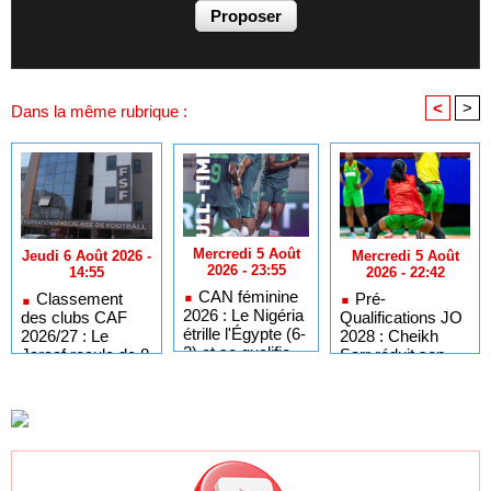
<
>
Dans la même rubrique :
Mercredi 5 Août
Mercredi 5 Août
Jeudi 6 Août 2026 -
2026 - 23:55
2026 - 22:42
14:55
CAN féminine
Pré-
Classement
2026 : Le Nigéria
Qualifications JO
des clubs CAF
étrille l'Égypte (6-
2028 : Cheikh
2026/27 : Le
2) et se qualifie
Sarr réduit son
Jaraaf recule de 8
pour les quarts
groupe à 13
places, Teungueth
de finale
joueuses
FC disparaît du
Top 79