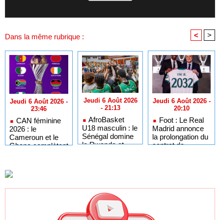
<
>
Dans la même rubrique :
Jeudi 6 Août 2026
Jeudi 6 Août 2026 -
Jeudi 6 Août 2026 -
- 21:13
20:10
23:46
AfroBasket
Foot : Le Real
CAN féminine
U18 masculin : le
Madrid annonce
2026 : le
Sénégal domine
la prolongation du
Cameroun et le
le Rwanda et
contrat de
Ghana complètent
réussit son
Vinicius Jr
le tableau des
entrée en lice
jusqu'en 2032
quarts de finale