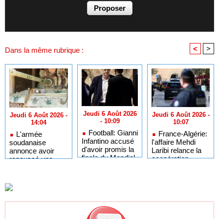
<
>
Dans la même rubrique :
Jeudi 6 Août 2026
Jeudi 6 Août 2026 -
Jeudi 6 Août 2026 -
- 10:09
10:07
14:04
Football: Gianni
France-Algérie:
L'armée
Infantino accusé
l'affaire Mehdi
soudanaise
d'avoir promis la
Laribi relance la
annonce avoir
finale du Mondial
coopération
repoussé une
2030 au Maroc
policière contre le
attaque menée
narcotrafic
par les FSR au
Darfour de l'Ouest