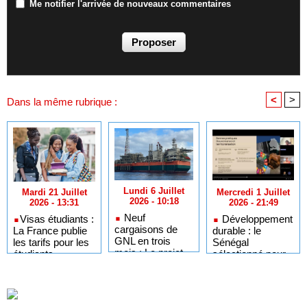
Me notifier l'arrivée de nouveaux commentaires
<
>
Dans la même rubrique :
Lundi 6 Juillet
Mercredi 1 Juillet
Mardi 21 Juillet
2026 - 10:18
2026 - 21:49
2026 - 13:31
Neuf
Développement
​Visas étudiants :
cargaisons de
durable : le
La France publie
GNL en trois
Sénégal
les tarifs pour les
mois : Le projet
sélectionné pour
étudiants
GTA en pleine
l'Africa Day à
sénégalais et
accélération
New York grâce à
autres candidats
après un premier
ses bonnes
africains
trimestre record
pratiques sur les