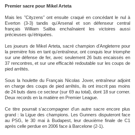
Premier sacre pour Mikel ​Arteta
Mais les "Cityzens" ont ensuite craqué en concédant le nul à
Everton (3-3) tandis qu'Arsenal et ​son défenseur central
français William Saliba enchaînaient les victoires aussi
précieuses qu'étriquées.
Les joueurs de Mikel ​Arteta, sacré champion d'Angleterre pour
la première fois en tant ​qu'entraîneur, ont conquis leur triomphe
sur une défense de fer, avec seulement 26 buts encaissés en
37 rencontres, et sur une ​efficacité redoutable sur les coups de
pied arrêtés.
Sous la houlette du Français Nicolas Jover, entraîneur adjoint
en charge des coups de pied arrêtés, ils ont inscrit pas moins
de 24 buts dans ce secteur (sur 69 au total), dont 18 sur corner.
Deux records en la ⁠matière en Premier League.
Ce titre pourrait s'accompagner d'un autre sacre encore plus
grand : la Ligue des champions. ⁠Les Gunners disputeront ​face
au PSG, le 30 mai à Budapest, leur deuxième finale de C1
après celle perdue en 2006 face à Barcelone (2-1).