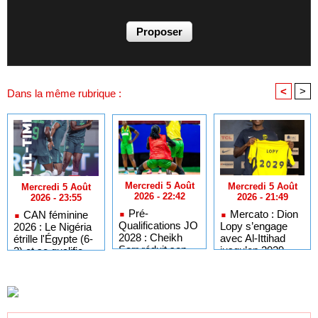
<
>
Dans la même rubrique :
Mercredi 5 Août
Mercredi 5 Août
Mercredi 5 Août
2026 - 22:42
2026 - 21:49
2026 - 23:55
Pré-
Mercato : Dion
CAN féminine
Qualifications JO
Lopy s’engage
2026 : Le Nigéria
2028 : Cheikh
avec Al-Ittihad
étrille l'Égypte (6-
Sarr réduit son
jusqu’en 2029
2) et se qualifie
groupe à 13
pour les quarts de
joueuses
finale