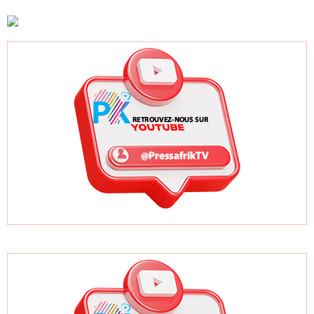
urgences
exigences de
siège
médicales : Guy
l'État
départemental
Marius Sagna
interpelle le
gouvernement