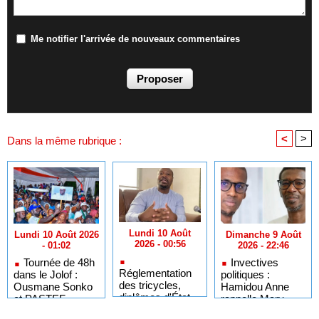
Me notifier l'arrivée de nouveaux commentaires
<
>
Dans la même rubrique :
Lundi 10 Août
Dimanche 9 Août
Lundi 10 Août 2026
2026 - 00:56
2026 - 22:46
- 01:02
Invectives
Tournée de 48h
Réglementation
politiques :
dans le Jolof :
des tricycles,
Hamidou Anne
Ousmane Sonko
diplômes d'État
rappelle Mary
et PASTEF
bloqués et
Teuw Niane aux
inaugurent leur