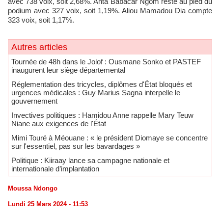
avec 738 voix, soit 2,68%. Anta Babacar Ngom reste au pied du
podium avec 327 voix, soit 1,19%. Aliou Mamadou Dia compte
323 voix, soit 1,17%.
Autres articles
Tournée de 48h dans le Jolof : Ousmane Sonko et PASTEF
inaugurent leur siège départemental
Réglementation des tricycles, diplômes d'État bloqués et
urgences médicales : Guy Marius Sagna interpelle le
gouvernement
Invectives politiques : Hamidou Anne rappelle Mary Teuw
Niane aux exigences de l'État
Mimi Touré à Méouane : « le président Diomaye se concentre
sur l'essentiel, pas sur les bavardages »
Politique : Kiiraay lance sa campagne nationale et
internationale d’implantation
Moussa Ndongo
Lundi 25 Mars 2024 - 11:53