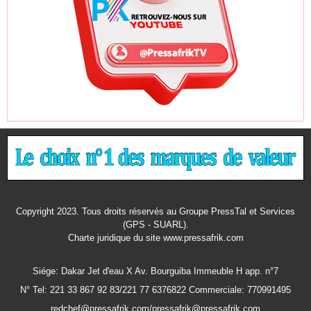
Copyright 2023. Tous droits réservés au Groupe PressTal et Services
(GPS - SUARL).
Charte juridique
du site www.pressafrik.com
Siége: Dakar Jet d'eau X Av. Bourguiba Immeuble H app. n°7
N° Tel: 221 33 867 92 83/221 77 6376822 Commerciale: 770991495
redchef@pressafrik.com/pressafrik@pressafrik.com