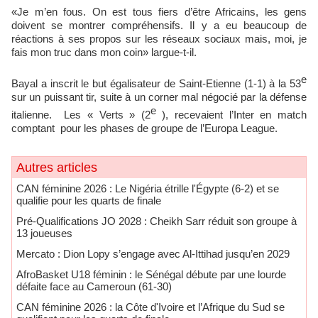
«Je m’en fous. On est tous fiers d’être Africains, les gens
doivent se montrer compréhensifs. Il y a eu beaucoup de
réactions à ses propos sur les réseaux sociaux mais, moi, je
fais mon truc dans mon coin» largue-t-il.
e
Bayal a inscrit le but égalisateur de Saint-Etienne (1-1) à la 53
sur un puissant tir, suite à un corner mal négocié par la défense
e
italienne. Les « Verts » (2
), recevaient l’Inter en match
comptant pour les phases de groupe de l’Europa League.
Autres articles
CAN féminine 2026 : Le Nigéria étrille l'Égypte (6-2) et se
qualifie pour les quarts de finale
Pré-Qualifications JO 2028 : Cheikh Sarr réduit son groupe à
13 joueuses
Mercato : Dion Lopy s’engage avec Al-Ittihad jusqu’en 2029
AfroBasket U18 féminin : le Sénégal débute par une lourde
défaite face au Cameroun (61-30)
CAN féminine 2026 : la Côte d'Ivoire et l’Afrique du Sud se