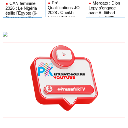
Pré-
Mercato : Dion
CAN féminine
Qualifications JO
Lopy s’engage
2026 : Le Nigéria
2028 : Cheikh
avec Al-Ittihad
étrille l'Égypte (6-
Sarr réduit son
jusqu’en 2029
2) et se qualifie
groupe à 13
pour les quarts de
joueuses
finale